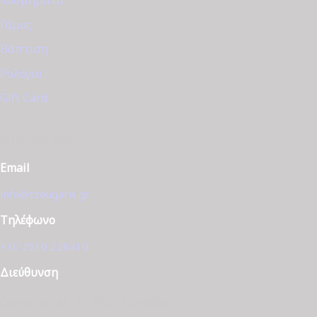
Κοσμήματα
Γάμος
Βάπτιση
Ρολόγια
Gift Card
ΕΠΙΚΟΙΝΩΝΊΑ
Email
info@tzougaris.gr
Τηλέφωνο
+30 2510 228410
Διεύθυνση
Ομονοίας 42, ΤΚ. 65302 Καβάλα