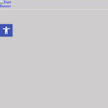
ΤΗΛ. 2510-228410
MAIL : INFO@TZOUGARIS.GR
ΟΙ ΠΑΡΑΓΓΕΛΊΕΣ 
Ανοίξτε τη γραμμή εργαλείων