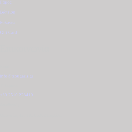
Γάμος
Βάπτιση
Ρολόγια
Gift Card
Επικοινωνία
Email
info@tzougaris.gr
Τηλέφωνο
+30 2510 228410
Διεύθυνση
Ομονοίας 42, ΤΚ. 65302 Καβάλα