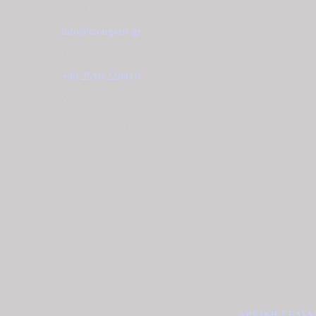
Email
info@tzougaris.gr
Τηλέφωνο
+30 2510 228410
Διεύθυνση
Ομονοίας 42, ΤΚ. 65302 Καβάλα
ΑΡΧΙΚΉ ΣΕΛΊΔ