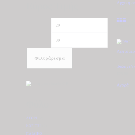
Εύρος Τιμής
Αρχική σ
2,25cm X
Ελάχιστη
Μέγιστη
Προβάλλο
τιμή
τιμή
Λεπτομέρ
Φιλτράρισμα
Φυλαχτό 
€
25.00
Αγορά
Φύλο
ΑΓΌΡΙ
(2)
ΚΟΡΊΤΣΙ
(2)
ΠΑΙΔΙΚΌ
(2)