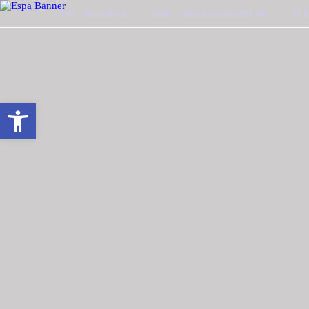
ΤΗΛ. 2510-228410
MAIL : INFO@TZOUGARIS.GR
ΟΙ 
Ανοίξτε τη γραμμή εργαλείων