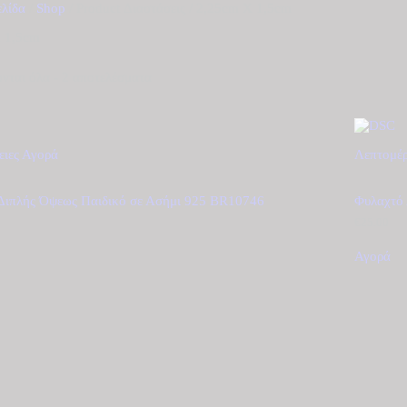
ελίδα
/
Shop
/ Product Διαστάσεις / 2,25cm X 1,5cm
 1,5cm
νται όλα - 2 αποτελέσματα
Sorted
by
latest
ειες
Αγορά
Λεπτομέρ
Διπλής Όψεως Παιδικό σε Ασήμι 925 BR10746
Φυλαχτό 
€
25.00
Αγορά