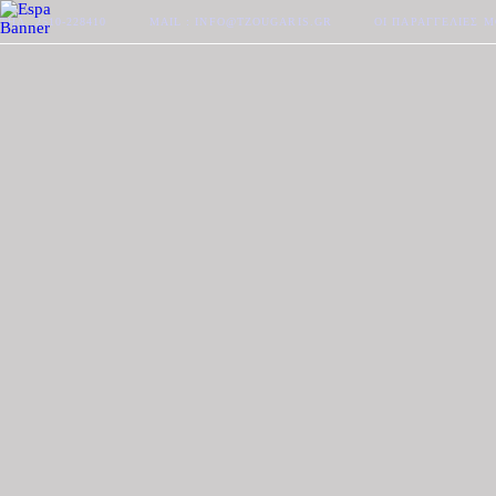
ΤΗΛ. 2510-228410
MAIL : INFO@TZOUGARIS.GR
ΟΙ ΠΑΡΑΓΓΕΛΊΕΣ 