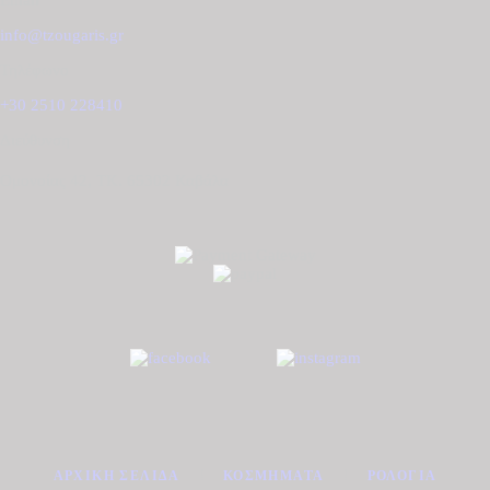
Email
info@tzougaris.gr
Τηλέφωνο
+30 2510 228410
Διεύθυνση
Ομονοίας 42, ΤΚ. 65302 Καβάλα
ΑΡΧΙΚΉ ΣΕΛΊΔΑ
ΚΟΣΜΉΜΑΤΑ
ΡΟΛΌΓΙΑ