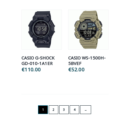
CASIO G-SHOCK
CASIO WS-1500H-
GD-010-1A1ER
5BVEF
€
110.00
€
52.00
1
2
3
4
→