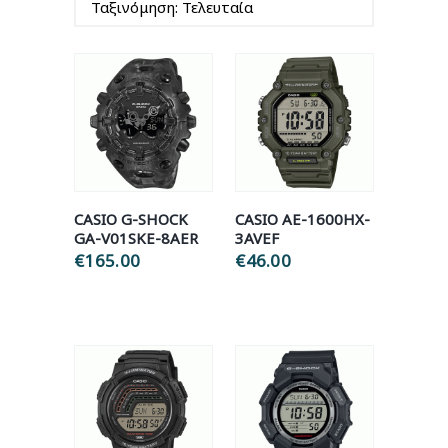
latest
CASIO G-SHOCK
CASIO AE-1600HX-
GA-V01SKE-8AER
3AVEF
€
165.00
€
46.00