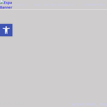
ΤΗΛ. 2510-228410
MAIL : INFO@TZOUGARIS.GR
ΟΙ ΠΑΡΑΓΓΕΛΊΕΣ
Ανοίξτε τη γραμμή εργαλείων
ΕΎΡΟΣ ΤΙΜΉΣ
Αρχική σελίδα
/
Sho