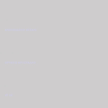
ΥΛΙΚΟ
ΑΝΟΞΕΊΔΩΤΟ ΑΤΣΆΛΙ
(1)
ΚΡΥΣΤΑΛΛΟ
ΟΡΥΚΤΌ ΚΡΎΣΤΑΛΛΟ
(1)
ΔΙΑΜΕΤΡΟ
47.00
(1)