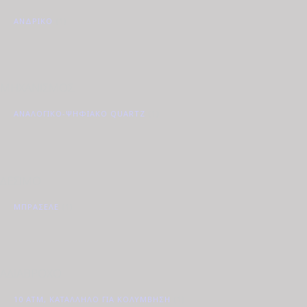
ΑΝΔΡΙΚΌ
(1)
ΜΗΧΑΝΙΣΜΟΣ
ΑΝΑΛΟΓΙΚΌ-ΨΗΦΙΑΚΌ QUARTZ
(1)
ΔΕΣΙΜΟ
ΜΠΡΑΣΕΛΈ
(1)
ΑΔΙΑΒΡΟΧΟ
10 ATM, ΚΑΤΆΛΛΗΛΟ ΓΙΑ ΚΟΛΎΜΒΗΣΗ
(1)