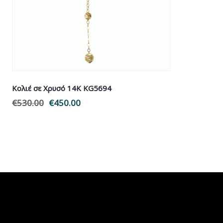
Κολιέ σε Χρυσό 14Κ KG5694
€
530.00
€
450.00
Original
Η
price
τρέχουσα
was:
τιμή
€530.00.
είναι:
€450.00.