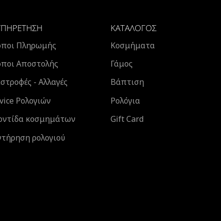
ΥΠΗΡΈΤΗΣΗ
ΚΑΤΆΛΟΓΟΣ
όποι Πληρωμής
Κοσμήματα
όποι Αποστολής
Γάμος
στροφές - Αλλαγές
Βάπτιση
vice Ρολογιών
Ρολόγια
οντίδα κοσμημάτων
Gift Card
ντήρηση ρολογιού