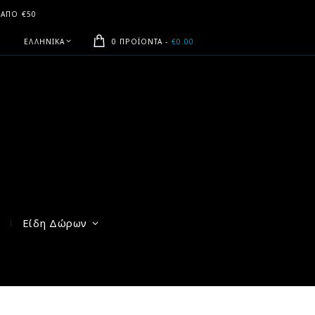
 ΑΠΟ €50
ΕΛΛΗΝΙΚΆ
0 ΠΡΟΪΌΝΤΑ
-
€0.00
Είδη Δώρων