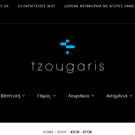
IS.GR
ΟΙ ΠΑΡΑΓΓΕΛΊΕΣ ΜΟΥ
ΔΩΡΕΆΝ ΜΕΤΑΦΟΡΙΚΆ ΜΕ ΑΓΟΡΈΣ ΠΆΝΩ
Βάπτιση
Γάμος
Λουράκια
Ασημένια
HOME
SHOP
43CM - 47CM