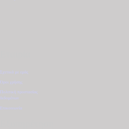
€465.00.
είναι:
€395.00.
Εταιρία
Σχετικά με εμάς
Όροι χρήσης
Πολιτική προστασίας
δεδομένων
Επικοινωνία
Εξυπηρέτηση