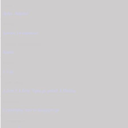
Φύλο
Αγόρι
,
Ανδρικό
Υλικό
Χρυσός 14 καρατίων
Χρώμα Κοσμήματος
Χρυσό
Βάρος
1,5 γρ
Διαστάσεις
3,2cm X 1,8cm
,
Ύψος με χαλκά Χ Πλάτος
Εγγύηση
Γνησιότητας από το tzougaris.gr
Συσκευασία