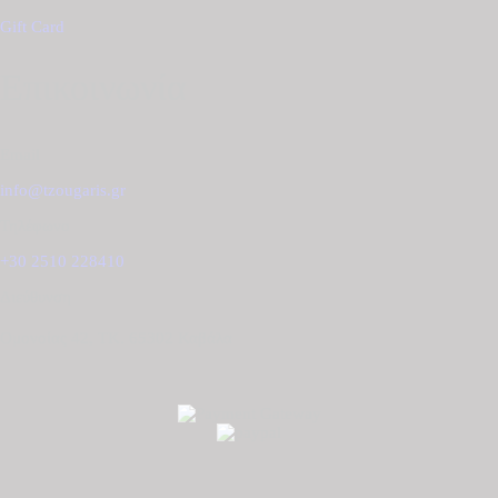
Gift Card
Επικοινωνία
Email
info@tzougaris.gr
Τηλέφωνο
+30 2510 228410
Διεύθυνση
Ομονοίας 42, ΤΚ. 65302 Καβάλα