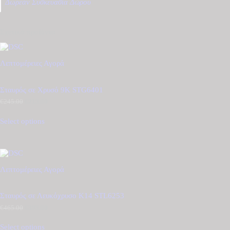
Δωρεάν Συσκευασία Δώρου
Σχετικά προϊόντα
Λεπτομέρειες
Αγορά
Σταυρός σε Χρυσό 9Κ STG6401
€
245.00
Original
€
215.00
Η
price
τρέχουσα
was:
τιμή
Select options
€245.00.
είναι:
€215.00.
Λεπτομέρειες
Αγορά
Σταυρός σε Λευκόχρυσο Κ14 STL6253
€
465.00
Original
€
395.00
Η
price
τρέχουσα
was:
τιμή
Select options