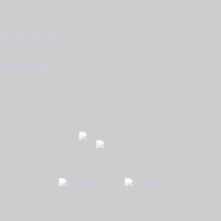
Email
info@tzougaris.gr
Τηλέφωνο
+30 2510 228410
Διεύθυνση
Ομονοίας 42, ΤΚ. 65302 Καβάλα