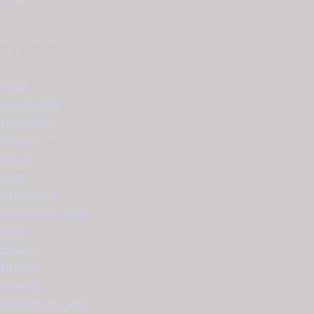
ΠΕΤΡΑ
8,0MM
(1)
AQUAMARINE
(1)
ΑΜΈΘΥΣΤΟΣ
(1)
ΖΙΡΓΚΌΝ
(659)
ΚΟΡΆΛΙ
(1)
ΛΆΠΙΣ
(3)
ΜΑΡΓΑΡΙΤΆΡΙ
(33)
ΜΑΡΓΑΡΙΤΆΡΙ 7,0MM
(1)
ΣΙΤΡΊΝ
(1)
ΣΜΆΛΤΟ
(16)
ΤΙΡΚΟΥΆΖ
(1)
ΦΊΛΝΤΙΣΙ
(1)
ΜΑΡΓΑΡΙΤΆΡΙ 8,0MM
(1)