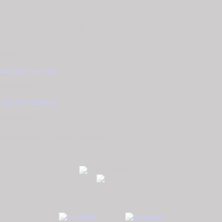
Επικοινωνία
Email
info@tzougaris.gr
Τηλέφωνο
+30 2510 228410
Διεύθυνση
Ομονοίας 42, ΤΚ. 65302 Καβάλα