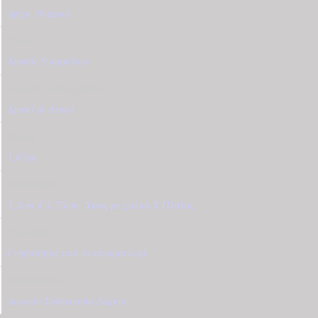
Αγόρι
,
Ανδρικό
Υλικό
Χρυσός 9 καρατίων
Χρώμα Κοσμήματος
Χρυσό & Λευκό
Βάρος
1,65γρ
Διαστάσεις
3,3cm X 1,75cm
,
Ύψος με χαλκά Χ Πλάτος
Εγγύηση
Γνησιότητας από το tzougaris.gr
Συσκευασία
Δωρεάν Συσκευασία Δώρου