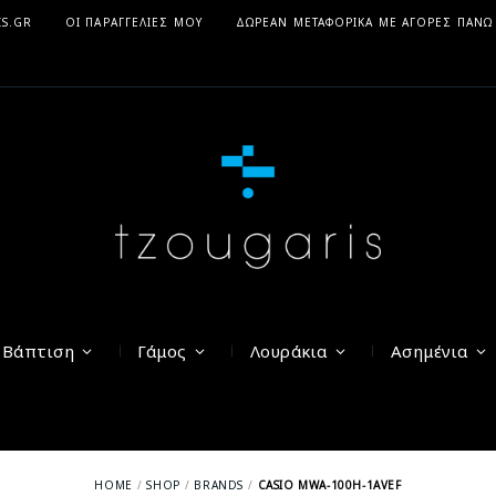
IS.GR
ΟΙ ΠΑΡΑΓΓΕΛΊΕΣ ΜΟΥ
ΔΩΡΕΆΝ ΜΕΤΑΦΟΡΙΚΆ ΜΕ ΑΓΟΡΈΣ ΠΆΝΩ
Βάπτιση
Γάμος
Λουράκια
Ασημένια
HOME
SHOP
BRANDS
CASIO MWA-100H-1AVEF