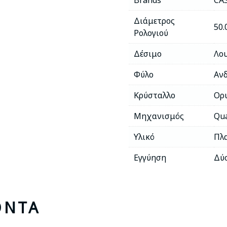
Brands
CA
Διάμετρος
50.
Ρολογιού
Δέσιμο
Λο
Φύλο
Αν
Κρύσταλλο
Ορ
Μηχανισμός
Qua
Υλικό
Πλ
Εγγύηση
Δύ
ΌΝΤΑ