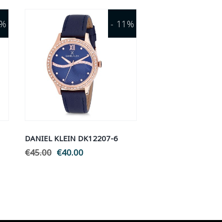
0%
- 11%
DANIEL KLEIN DK12207-6
€
45.00
Original
€
40.00
Η
price
τρέχουσα
was:
τιμή
€45.00.
είναι:
€40.00.