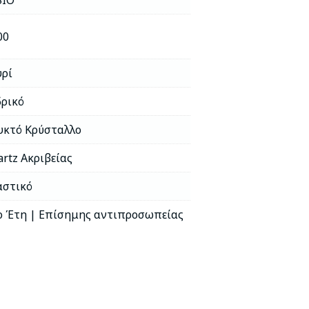
SIO
00
υρί
δρικό
υκτό Κρύσταλλο
rtz Ακριβείας
αστικό
ο Έτη | Επίσημης αντιπροσωπείας