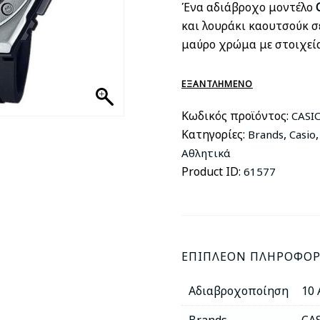
Ένα αδιάβροχο μοντέλο
και λουράκι καουτσούκ σ
μαύρο χρώμα με στοιχεία
ΕΞΑΝΤΛΗΜΈΝΟ
Κωδικός προϊόντος:
CASI
Κατηγορίες:
,
Brands
Casio
Αθλητικά
Product ID:
61577
ΕΠΙΠΛΈΟΝ ΠΛΗΡΟΦΟΡ
Αδιαβροχοποίηση
10 