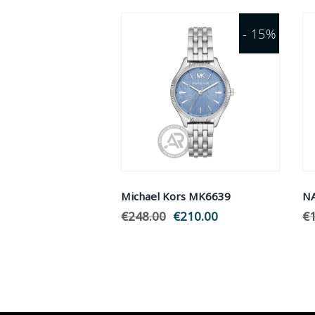
- 15%
Michael Kors MK6639
N
€
248.00
Original
€
210.00
Η
€
price
τρέχουσα
was:
τιμή
€248.00.
είναι:
€210.00.