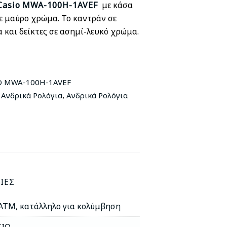
Casio
MWA
-100H-1AVEF
με κάσα
ε μαύρο χρώμα. Το καντράν σε
 και δείκτες σε ασημί-λευκό χρώμα.
O MWA-100H-1AVEF
,
,
Ανδρικά Ρολόγια
Ανδρικά Ρολόγια
ΊΕΣ
ATM, κατάλληλο για κολύμβηση