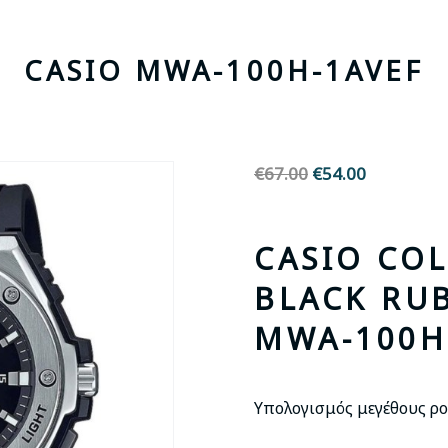
CASIO MWA-100H-1AVEF
€
67.00
Original
€
54.00
Η
price
τρέχουσα
was:
τιμή
CASIO CO
€67.00.
είναι:
€54.00.
BLACK RU
MWA-100H
Υπολογισμός μεγέθους ρο