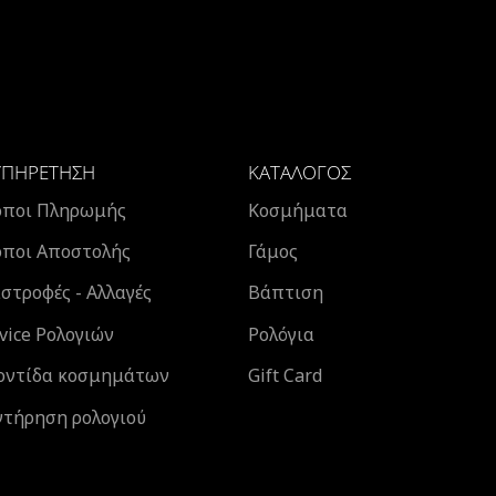
ΥΠΗΡΈΤΗΣΗ
ΚΑΤΆΛΟΓΟΣ
όποι Πληρωμής
Κοσμήματα
όποι Αποστολής
Γάμος
στροφές - Αλλαγές
Βάπτιση
vice Ρολογιών
Ρολόγια
οντίδα κοσμημάτων
Gift Card
ντήρηση ρολογιού