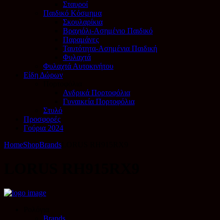
Σταυροί
Παιδικό Κόσμημα
Σκουλαρίκια
Βραχιόλι-Ασημένιο Παιδικό
Παραμάνες
Ταυτότητα-Ασημένια Παιδική
Φυλαχτά
Φυλαχτά Αυτοκινήτου
Είδη Δώρων
Πορτοφόλια
Ανδρικά Πορτοφόλια
Γυναικεία Πορτοφόλια
Στυλό
Προσφορές
Γούρια 2024
Home
Shop
Brands
LORUS RH915RX9
LORUS RH915RX9
Ρολόγια
Brands