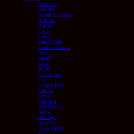
ADIDAS
AM:PM
Armani Exchange
Belmond
Bulova
Casio
Citizen
Daniel Klein
Emporio Armani
Festina
Ferrari
Fossil
JCOU
Lee Cooper
Lorus
Michael Kors
Nautica
oozoo
Quantum
ROSEFIELD
Sector
Slazenger
Superdry
Swiss Military
Visseti