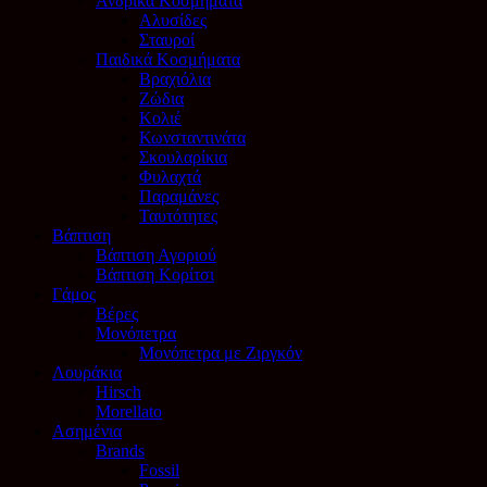
Ανδρικά Κοσμήματα
Αλυσίδες
Σταυροί
Παιδικά Κοσμήματα
Βραχιόλια
Ζώδια
Κολιέ
Κωνσταντινάτα
Σκουλαρίκια
Φυλαχτά
Παραμάνες
Ταυτότητες
Βάπτιση
Βάπτιση Αγοριού
Βάπτιση Κορίτσι
Γάμος
Βέρες
Μονόπετρα
Μονόπετρα με Ζιργκόν
Λουράκια
Hirsch
Morellato
Ασημένια
Brands
Fossil