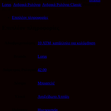
Κωδικός προϊόντος:
LORUS RH915RX9
Κατηγορίες:
Brands
,
Lorus
,
Ανδρικά Ρολόγια
,
Ανδρικά Ρολόγια Classic
Product ID:
80749
Επιπλέον πληροφορίες
Επιπλέον πληροφορίες
Αδιαβροχοποίηση
10 ATM, κατάλληλο για κολύμβηση
Brands
Lorus
Διάμετρος Ρολογιού
42.00
Δέσιμο
Μπρασελέ
Υλικό
Ανοξείδωτο Ατσάλι
Ιδιότητες
Ημερομηνία