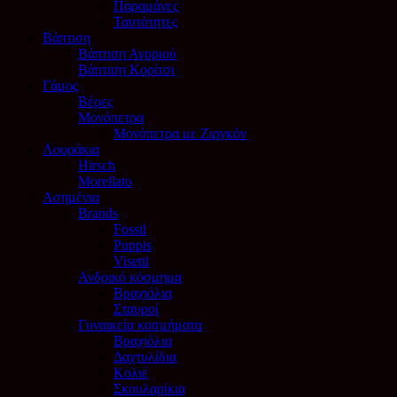
Παραμάνες
Ταυτότητες
Βάπτιση
Βάπτιση Αγοριού
Βάπτιση Κορίτσι
Γάμος
Βέρες
Μονόπετρα
Μονόπετρα με Ζιργκόν
Λουράκια
Hirsch
Morellato
Ασημένια
Brands
Fossil
Puppis
Visetti
Ανδρικό κόσμημα
Βραχιόλια
Σταυροί
Γυναικεία κοσμήματα
Βραχιόλια
Δαχτυλίδια
Κολιέ
Σκουλαρίκια