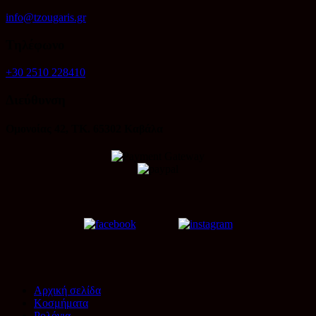
info@tzougaris.gr
Τηλέφωνο
+30 2510 228410
Διεύθυνση
Ομονοίας 42, ΤΚ. 65302 Καβάλα
Αρχική σελίδα
Κοσμήματα
Ρολόγια