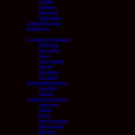
Fashion
Premium
Αθλητικά
Smartwatch
Παιδικά Ρολόγια
Smartwatch
Κοσμήματα
Γυναικεία Κοσμήματα
Βραχιόλια
Δαχτυλίδια
Κολιέ
Σκουλαρίκια
Σταυροί
Μενταγιόν
Αλυσίδες
Ανδρικά Κοσμήματα
Αλυσίδες
Σταυροί
Παιδικά Κοσμήματα
Βραχιόλια
Ζώδια
Κολιέ
Κωνσταντινάτα
Σκουλαρίκια
Φυλαχτά