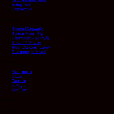
δεδομένων
Επικοινωνία
Εξυπηρέτηση
Τρόποι Πληρωμής
Τρόποι Αποστολής
Επιστροφές - Αλλαγές
Service Ρολογιών
Φροντίδα κοσμημάτων
Συντήρηση ρολογιού
Κατάλογος
Κοσμήματα
Γάμος
Βάπτιση
Ρολόγια
Gift Card
Επικοινωνία
Email