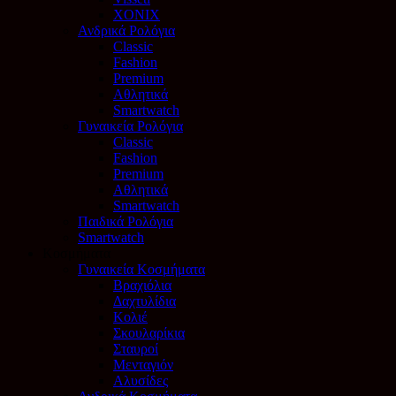
XONIX
Ανδρικά Ρολόγια
Classic
Fashion
Premium
Αθλητικά
Smartwatch
Γυναικεία Ρολόγια
Classic
Fashion
Premium
Αθλητικά
Smartwatch
Παιδικά Ρολόγια
Smartwatch
Κοσμήματα
Γυναικεία Κοσμήματα
Βραχιόλια
Δαχτυλίδια
Κολιέ
Σκουλαρίκια
Σταυροί
Μενταγιόν
Αλυσίδες