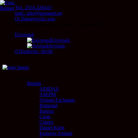
Τηλ. 2510-228410
mail : info@tzougaris.gr
Οι Παραγγελίες μου
Δωρεάν μεταφορικά με αγορές πάνω απο €50
Ελληνικά
Ελληνικά
Αγγλικά
0 Προϊόντα
-
€0.00
Ρολόγια
Brands
ADIDAS
AM:PM
Armani Exchange
Belmond
Bulova
Casio
Citizen
Daniel Klein
Emporio Armani