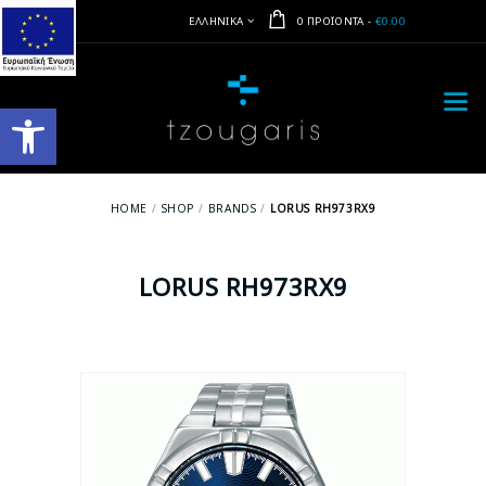
ΕΛΛΗΝΙΚΆ
0 ΠΡΟΪΌΝΤΑ
-
€0.00
Ανοίξτε τη γραμμή εργαλείων
HOME
SHOP
BRANDS
LORUS RH973RX9
LORUS RH973RX9
- 6%