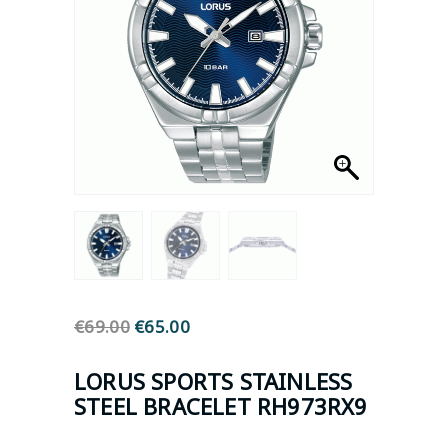
€
69.00
Original
€
65.00
Η
price
τρέχουσα
was:
τιμή
LORUS
SPORTS STAINLESS
€69.00.
είναι:
STEEL BRACELET RH973RX9
€65.00.