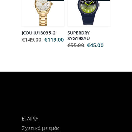
JCOU JU18035-2
SUPERDRY
SYG198YU
€
149.00
Original
€
119.00
Η
price
τρέχουσα
€
55.00
Original
€
45.00
Η
was:
τιμή
price
τρέχουσα
€149.00.
είναι:
was:
τιμή
€119.00.
€55.00.
είναι:
€45.00.
ΕΤΑΙΡΊΑ
Σχετικά με εμάς