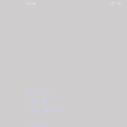
Original
€
134.00
Η
O
€
€
191.00
€
270.00
price
τρέχουσα
p
was:
τιμή
w
€191.00.
είναι:
€
€134.00.
Εταιρία
Σχετικά με εμάς
Όροι χρήσης
Πολιτική προστασίας
δεδομένων
Επικοινωνία