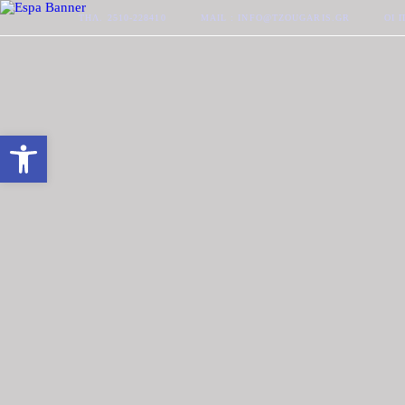
ΤΗΛ. 2510-228410
MAIL : INFO@TZOUGARIS.GR
ΟΙ 
Ανοίξτε τη γραμμή εργαλείων