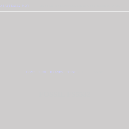
ΠΑΡΑΓΓΕΛΊΕΣ ΜΟΥ
ΔΩΡΕΆΝ ΜΕΤΑΦΟΡΙΚΆ ΜΕ ΑΓΟΡΈΣ ΠΆΝΩ ΑΠΟ €50
HOME
SHOP
BRANDS
FOSSIL
FOSSIL FS5532
FOSSIL FS5532