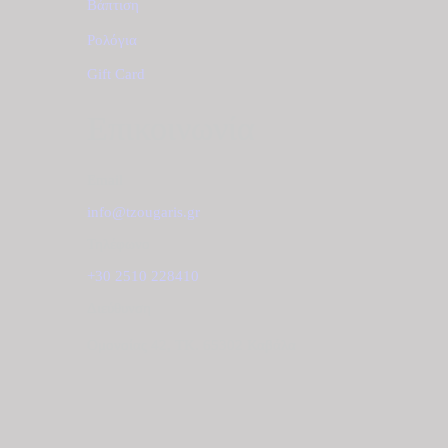
Βάπτιση
Ρολόγια
Gift Card
Επικοινωνία
Email
info@tzougaris.gr
Τηλέφωνο
+30 2510 228410
Διεύθυνση
Ομονοίας 42, ΤΚ. 65302 Καβάλα