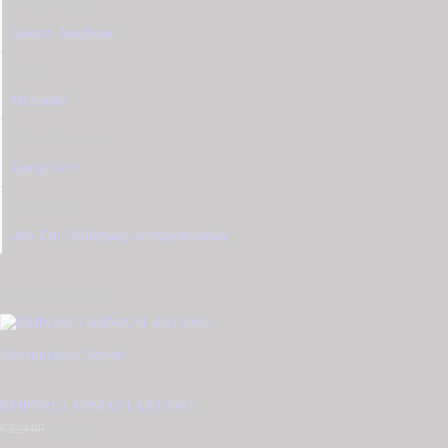
Μηχανισμός
Quartz Ακριβείας
Υλικό
Μεταλικό
Υλικό Λουριού
Υφασμάτινο
Εγγύηση
Δύο Έτη | Επίσημης αντιπροσωπείας
Σχετικά προϊόντα
Λεπτομέρειες
Αγορά
EMPORIO ARMANI AR11093
€
329.00
Original
€
263.00
Η
price
τρέχουσα