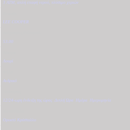
3 ATM, απλή επαφή νερού, πλύσιμο χεριών
Brands
LEE COOPER
Διάμετρος Ρολογιού
53.00
Δέσιμο
Λουρί
Φύλο
Ανδρικό
Ιδιότητες
12/24-ωρη ένδειξη της ώρας
,
Διπλή Ώρα
,
Ημέρα
,
Ημερομηνία
Κρύσταλλο
Ορυκτό Κρύσταλλο