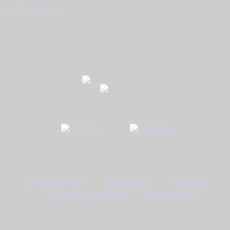
+30 2510 228410
Διεύθυνση
Ομονοίας 42, ΤΚ. 65302 Καβάλα
ΑΡΧΙΚΉ ΣΕΛΊΔΑ
ΚΟΣΜΉΜΑΤΑ
ΡΟΛΌΓΙΑ
ΣΧΕΤΙΚΆ ΜΕ ΕΜΆΣ
ΕΠΙΚΟΙΝΩΝΊΑ