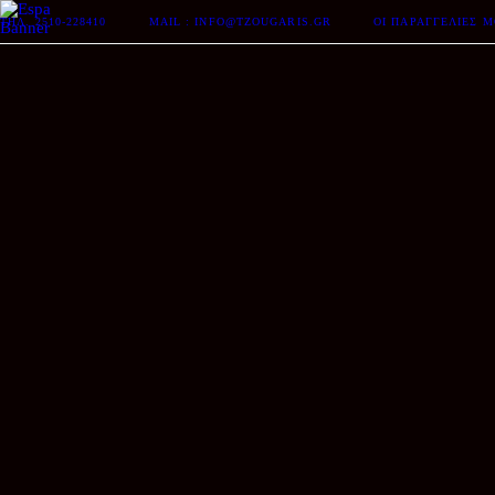
ΤΗΛ. 2510-228410
MAIL : INFO@TZOUGARIS.GR
ΟΙ ΠΑΡΑΓΓΕΛΊΕΣ 