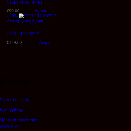
VISETTI PE-494RI
€
90.00
Original
€
72.00
Η
Αγορά
- 20%
price
τρέχουσα
Λεπτομέρειες
was:
Αγορά
τιμή
€90.00.
είναι:
€72.00.
JCOU JU18035-2
€
149.00
Original
€
119.00
Η
Αγορά
price
τρέχουσα
was:
τιμή
€149.00.
είναι:
€119.00.
Εταιρία
Σχετικά με εμάς
Όροι χρήσης
Πολιτική προστασίας
δεδομένων