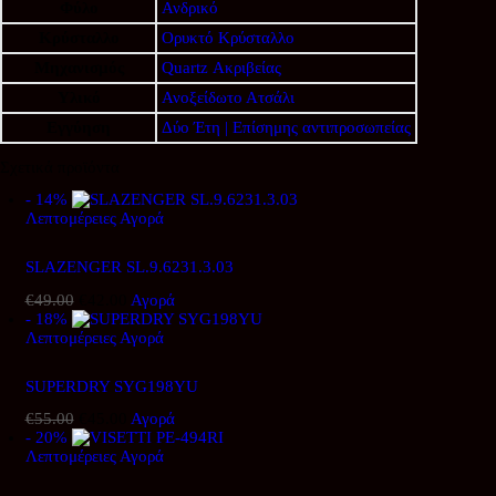
Φύλο
Ανδρικό
Κρύσταλλο
Ορυκτό Κρύσταλλο
Μηχανισμός
Quartz Ακριβείας
Υλικό
Ανοξείδωτο Ατσάλι
Εγγύηση
Δύο Έτη | Επίσημης αντιπροσωπείας
Σχετικά προϊόντα
- 14%
Λεπτομέρειες
Αγορά
SLAZENGER SL.9.6231.3.03
€
49.00
Original
€
42.00
Η
Αγορά
- 18%
price
τρέχουσα
Λεπτομέρειες
was:
Αγορά
τιμή
€49.00.
είναι:
€42.00.
SUPERDRY SYG198YU
€
55.00
Original
€
45.00
Η
Αγορά
- 20%
price
τρέχουσα
Λεπτομέρειες
was:
Αγορά
τιμή
€55.00.
είναι:
€45.00.