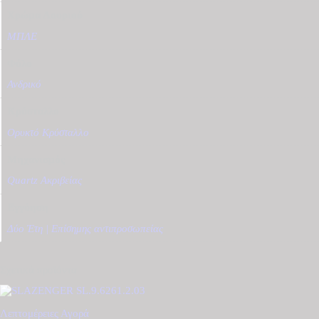
Χρώμα Λουριού
ΜΠΛΕ
Φύλο
Ανδρικό
Κρύσταλλο
Ορυκτό Κρύσταλλο
Μηχανισμός
Quartz Ακριβείας
Εγγύηση
Δύο Έτη | Επίσημης αντιπροσωπείας
Σχετικά προϊόντα
Λεπτομέρειες
Αγορά