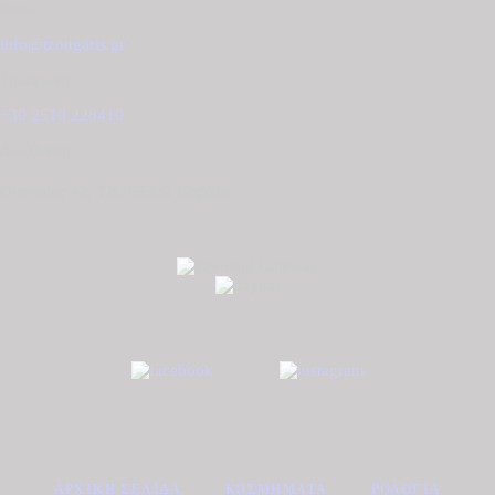
Email
info@tzougaris.gr
Τηλέφωνο
+30 2510 228410
Διεύθυνση
Ομονοίας 42, ΤΚ. 65302 Καβάλα
ΑΡΧΙΚΉ ΣΕΛΊΔΑ
ΚΟΣΜΉΜΑΤΑ
ΡΟΛΌΓΙΑ