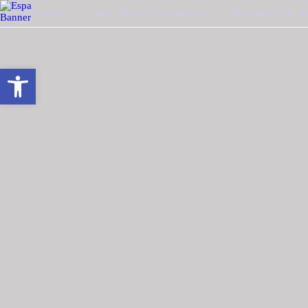
ΤΗΛ. 2510-228410
MAIL : INFO@TZOUGARIS.GR
ΟΙ ΠΑΡΑΓΓΕΛΊΕΣ 
Ανοίξτε τη γραμμή εργαλείων