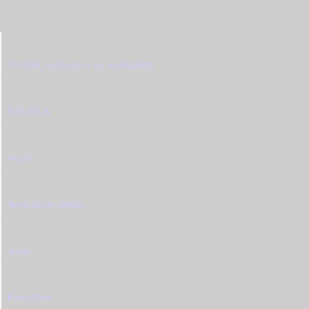
Επιπλέον πληροφορίες
Αδιαβροχοποίηση
10 ATM, κατάλληλο για κολύμβηση
Brands
NAUTICA
Διάμετρος Ρολογιού
46.00
Υλικό
Ανοξείδωτο Ατσάλι
Δέσιμο
Λουρί
Υλικό Λουριού
Καουτσούκ