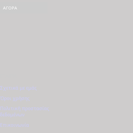
was:
τιμή
ΑΓΟΡΆ
€45.00.
είναι:
€40.00.
ΕΤΑΙΡΊΑ
Σχετικά με εμάς
Όροι χρήσης
Πολιτική προστασίας
δεδομένων
Επικοινωνία