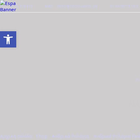
ΤΗΛ. 2510-228410
MAIL : INFO@TZOUGARIS.GR
ΟΙ ΠΑΡΑΓΓΕΛΊΕΣ
Ανοίξτε τη γραμμή εργαλείων
H
NA
Αρχική σελίδα
/
Shop
/
Ανδρικά Ρολόγια
/
Ανδρικά Ρολόγια Fas