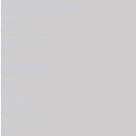
10 ATM, κατάλληλο για κολύμβηση
Brands
NAUTICA
Διάμετρος Ρολογιού
44.00
Υλικό
Ανοξείδωτο Ατσάλι
Δέσιμο
Λουρί
Υλικό Λουριού
Καουτσούκ
Χρώμα Λουριού
ΜΠΛΕ