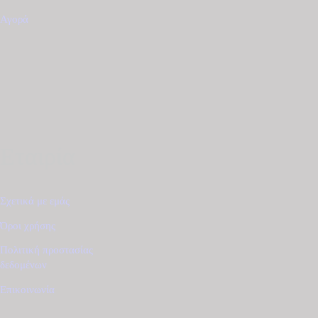
price
τρέχουσα
was:
τιμή
Αγορά
€25.00.
είναι:
€20.00.
Εταιρία
Σχετικά με εμάς
Όροι χρήσης
Πολιτική προστασίας
δεδομένων
Επικοινωνία