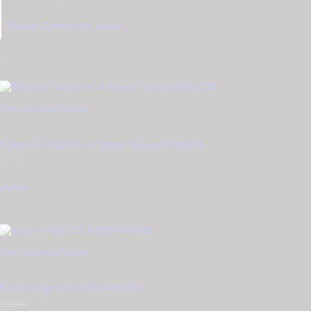
Συσκευασία
Δωρεάν Συσκευασία Δώρου
Σχετικά προϊόντα
Λεπτομέρειες
Αγορά
Βραχιόλι Ασημένιο σε Χρυσό Χρώμα BRR6296
€
25.00
Αγορά
Λεπτομέρειες
Αγορά
Κολιέ Ασήμι 925 KSR34000008
€
25.00
Original
€
20.00
Η