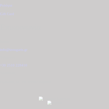
Ρολόγια
Gift Card
Επικοινωνία
Email
info@tzougaris.gr
Τηλέφωνο
+30 2510 228410
Διεύθυνση
Ομονοίας 42, ΤΚ. 65302 Καβάλα