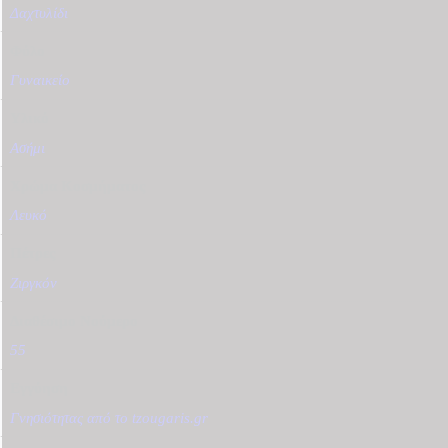
Δαχτυλίδι
Φύλο
Γυναικείο
Υλικό
Ασήμι
Χρώμα Κοσμήματος
Λευκό
Πέτρες
Ζιργκόν
Διαθέσιμο Νούμερο
55
Εγγύηση
Γνησιότητας από το tzougaris.gr