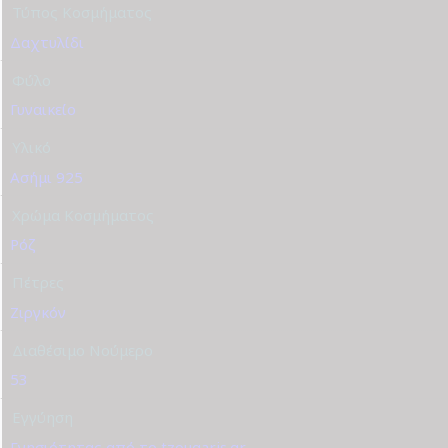
Τύπος Κοσμήματος
Δαχτυλίδι
Φύλο
Γυναικείο
Υλικό
Ασήμι 925
Χρώμα Κοσμήματος
Ρόζ
Πέτρες
Ζιργκόν
Διαθέσιμο Νούμερο
53
Εγγύηση
Γνησιότητας από το tzougaris.gr