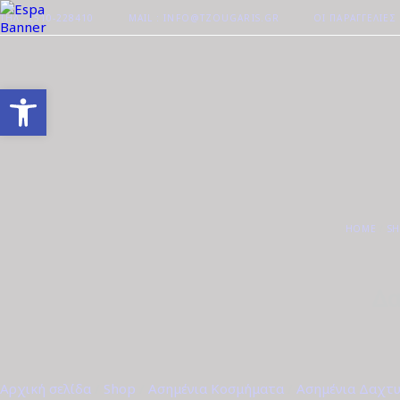
ΤΗΛ. 2510-228410
MAIL : INFO@TZOUGARIS.GR
ΟΙ ΠΑΡΑΓΓΕΛΊΕΣ
Ανοίξτε τη γραμμή εργαλείων
HOME
S
Δα
Αρχική σελίδα
/
Shop
/
Ασημένια Κοσμήματα
/
Ασημένια Δαχτυ