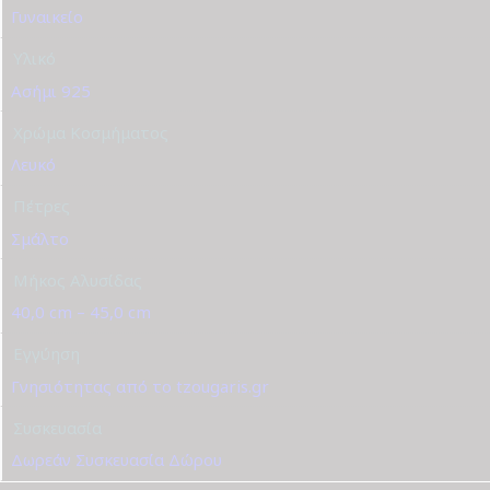
Γυναικείο
Υλικό
Ασήμι 925
Χρώμα Κοσμήματος
Λευκό
Πέτρες
Σμάλτο
Μήκος Αλυσίδας
40,0 cm – 45,0 cm
Εγγύηση
Γνησιότητας από το tzougaris.gr
Συσκευασία
Δωρεάν Συσκευασία Δώρου