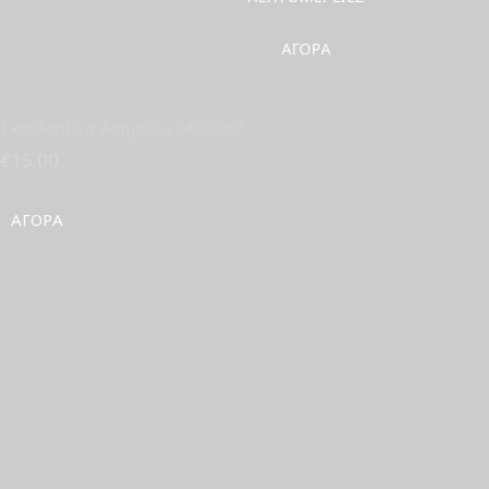
ΑΓΟΡΆ
Σκουλαρίκια Ασημένια SAL6257
€
15.00
ΑΓΟΡΆ
ΕΤΑΙΡΊΑ