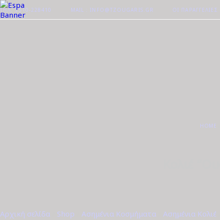
ΤΗΛ. 2510-228410
MAIL : INFO@TZOUGARIS.GR
ΟΙ ΠΑΡΑΓΓΕΛΊΕΣ
HOME
Κολιέ “Οι
Αρχική σελίδα
/
Shop
/
Ασημένια Κοσμήματα
/
Ασημένια Κολιέ