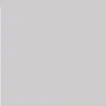
Επιπλέον πληροφορίες
Τύπος Κοσμήματος
Κολιέ Ροζέτα
Φύλο
Γυναικείο
Υλικό
Ασήμι 925
Χρώμα Κοσμήματος
Ρόζ
Πέτρες
Ζιργκόν
Διαστάσεις
10,5mm
,
Το Μοτίφ
,
Ύψος Χ Πλάτος