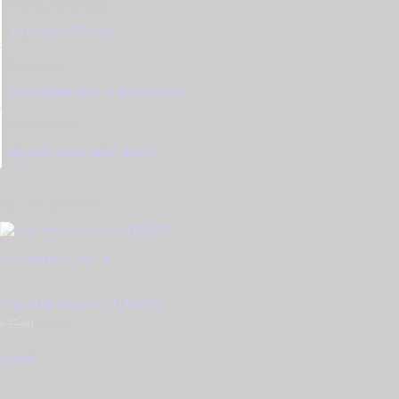
Μήκος Αλυσίδας
40,0 cm – 45,0 cm
Εγγύηση
Γνησιότητας από το tzougaris.gr
Συσκευασία
Δωρεάν Συσκευασία Δώρου
Σχετικά προϊόντα
Λεπτομέρειες
Αγορά
Δαχτυλίδι Ατσάλινο DA6099
€
35.00
Original
€
29.00
Η
price
τρέχουσα
was:
τιμή
Αγορά
€35.00.
είναι:
€29.00.