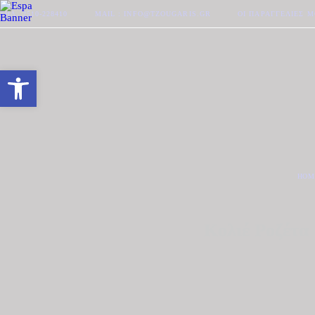
ΤΗΛ. 2510-228410
MAIL : INFO@TZOUGARIS.GR
ΟΙ ΠΑΡΑΓΓΕΛΊΕΣ 
Ανοίξτε τη γραμμή εργαλείων
HOM
Κολιέ Ροζέτα