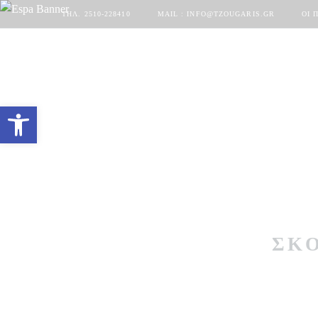
ΤΗΛ. 2510-228410
MAIL : INFO@TZOUGARIS.GR
ΟΙ 
Ανοίξτε τη γραμμή εργαλείων
ΣΚΟ