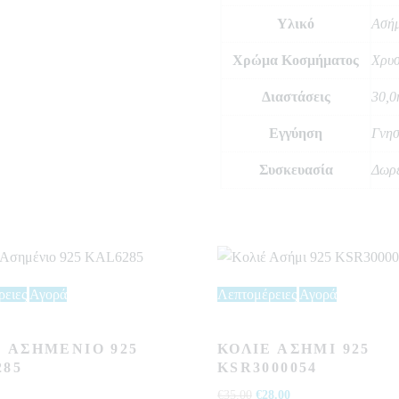
Υλικό
Ασήμ
Χρώμα Κοσμήματος
Χρυ
Διαστάσεις
30,
Εγγύηση
Γνησ
Συσκευασία
Δωρε
ρειες
Αγορά
Λεπτομέρειες
Αγορά
Έ ΑΣΗΜΈΝΙΟ 925
ΚΟΛΙΈ ΑΣΉΜΙ 925
285
KSR3000054
€
35.00
Original
€
28.00
Η