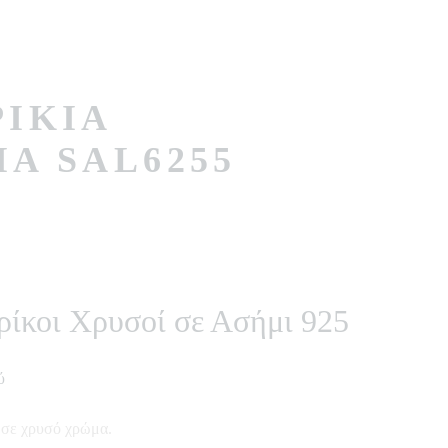
ΊΚΙΑ
Α SAL6255
ρίκοι Χρυσοί σε Ασήμι 925
ύ
σε χρυσό χρώμα.