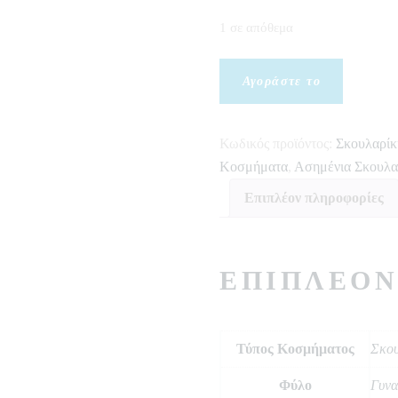
1 σε απόθεμα
Σκουλαρίκια
Αγοράστε το
Ασημένια
SAL6255
ποσότητα
Κωδικός προϊόντος:
Σκουλαρίκ
Κοσμήματα
,
Ασημένια Σκουλα
Επιπλέον πληροφορίες
ΕΠΙΠΛΈΟΝ
Τύπος Κοσμήματος
Σκου
Φύλο
Γυνα