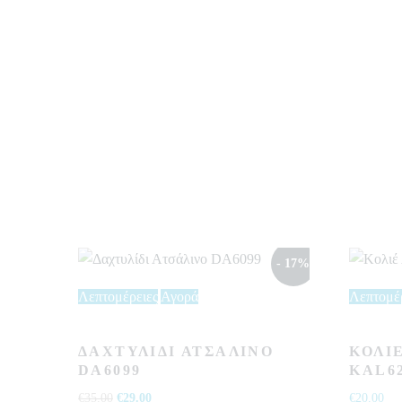
- 17%
Λεπτομέρειες
Αγορά
Λεπτομέ
ΔΑΧΤΥΛΊΔΙ ΑΤΣΆΛΙΝΟ
ΚΟΛΙ
DA6099
KAL6
€
35.00
Original
€
29.00
Η
€
20.00