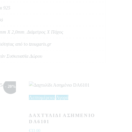
ι 925
σό
0mm X 2,0mm
,
Διάμετρος Χ Πάχος
ιότητας από το tzougaris.gr
άν Συσκευασία Δώρου
- 20%
Λεπτομέρειες
Αγορά
ΔΑΧΤΥΛΊΔΙ ΑΣΗΜΈΝΙΟ
DA6101
€
33.00