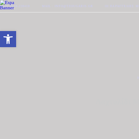
ΤΗΛ. 2510-228410
MAIL : INFO@TZOUGARIS.GR
ΟΙ ΠΑΡΑΓΓΕΛΊΕΣ 
Ανοίξτε τη γραμμή εργαλείων
Δαχτυλίδι 