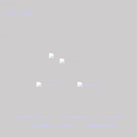
Τηλέφωνο
+30 2510 228410
Διεύθυνση
Ομονοίας 42, ΤΚ. 65302 Καβάλα
ΑΡΧΙΚΉ ΣΕΛΊΔΑ
ΚΟΣΜΉΜΑΤΑ
ΡΟΛΌΓΙΑ
ΣΧΕΤΙΚΆ ΜΕ ΕΜΆΣ
ΕΠΙΚΟΙΝΩΝΊΑ