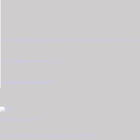
Βάρος
3,4 γρ.
Πληροφορίες
Δυνατότητα Παραγγελίας μικρότερου ή μεγαλύτερου μεγέθους κατόπιν επ
Εγγύηση
Γνησιότητας από το tzougaris.gr
Συσκευασία
Δωρεάν Συσκευασία Δώρου
Σχετικά προϊόντα
Λεπτομέρειες
Αγορά
Δαχτυλίδι Μονόπετρο σε Λευκόχρυσο Κ14 D5781