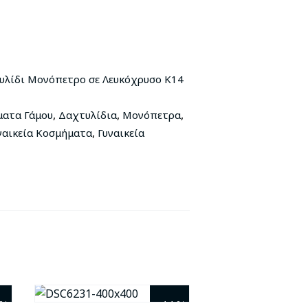
υλίδι Μονόπετρο σε Λευκόχρυσο Κ14
,
,
,
ματα Γάμου
Δαχτυλίδια
Μονόπετρα
,
ναικεία Κοσμήματα
Γυναικεία
2%
- 11%