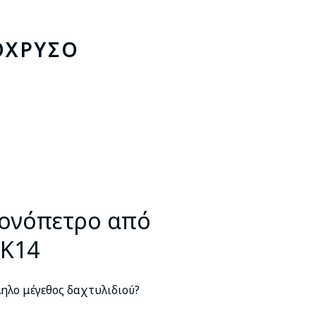
ΌΧΡΥΣΟ
σα
Μονόπετρο από
.
 Κ14
ηλο μέγεθος δαχτυλιδιού?