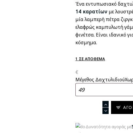
Ένα εντυπωσιακό δαχτυ
14 καρατίων
με λουστρέ
μία λαμπερή πέτρα ζιργκ
ελαφρώς καμπυλωτή γάμ
φινέτσα. Είναι ιδανικό 
κόσμημα.
1 ΣΕ ΑΠΌΘΕΜΑ
€
Μέγεθος Δαχτυλιδιού
Χωρ
Δαχτυλίδι
ΑΓΟ
Μονόπετρο
σε
Δυνατότητα αγοράς με
Λευκόχρυσο