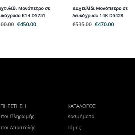
χτυλίδι Μονόπετρο σε
Δαχτυλίδι Μονόπετρο σε
υκόχρυσο Κ14 D5751
Λευκόχρυσο 14Κ D5428
500.00
Original
€
450.00
Η
€
535.00
Original
€
470.00
Η
price
τρέχουσα
price
τρέχουσ
was:
τιμή
was:
τιμή
€500.00.
είναι:
€535.00.
είναι:
€450.00.
€470.00.
ΥΠΗΡΈΤΗΣΗ
ΚΑΤΆΛΟΓΟΣ
όποι Πληρωμής
Κοσμήματα
όποι Αποστολής
Γάμος