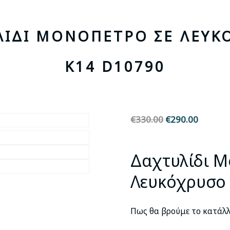
ΛΊΔΙ ΜΟΝΌΠΕΤΡΟ ΣΕ ΛΕΥΚ
Κ14 D10790
€
330.00
Original
€
290.00
Η
price
τρέχου
was:
τιμή
Δαχτυλίδι 
€330.00.
είναι:
€290.00
Λευκόχρυσο
Πως θα βρούμε το κατάλλ