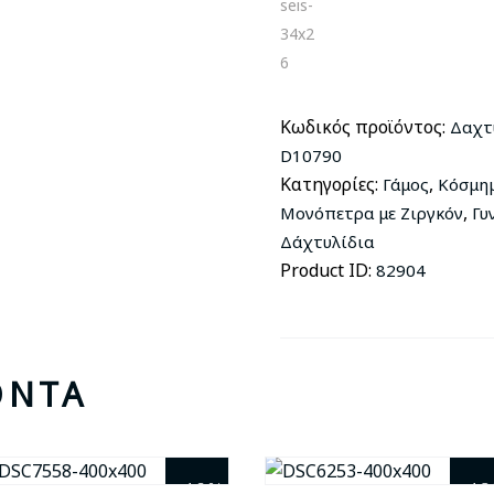
Κ14
D10790
ποσότητα
Κωδικός προϊόντος:
Δαχτ
D10790
Κατηγορίες:
,
Γάμος
Κόσμη
,
Μονόπετρα με Ζιργκόν
Γυ
Δάχτυλίδια
Product ID:
82904
ΌΝΤΑ
- 10%
- 1