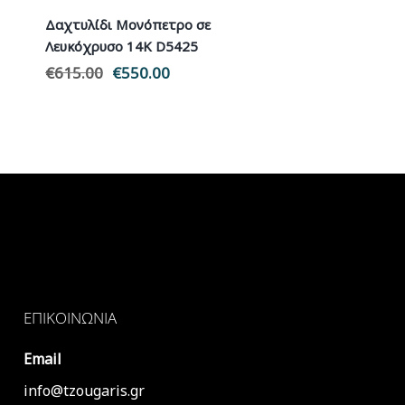
Δαχτυλίδι Μονόπετρο σε
Λευκόχρυσο 14Κ D5425
€
615.00
Original
€
550.00
Η
α
price
τρέχουσα
was:
τιμή
€615.00.
είναι:
€550.00.
ΕΠΙΚΟΙΝΩΝΊΑ
Email
info@tzougaris.gr