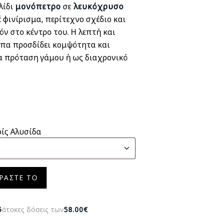
λίδι
μονόπετρο
σε
λευκόχρυσο
 φινίρισμα, περίτεχνο σχέδιο και
όν στο κέντρο του. Η λεπτή και
πα προσδίδει κομψότητα και
για πρόταση γάμου ή ως διαχρονικό
ίς Αλυσίδα
ΡΆΣΤΕ ΤΟ
5
άτοκες δόσεις των
58.00€