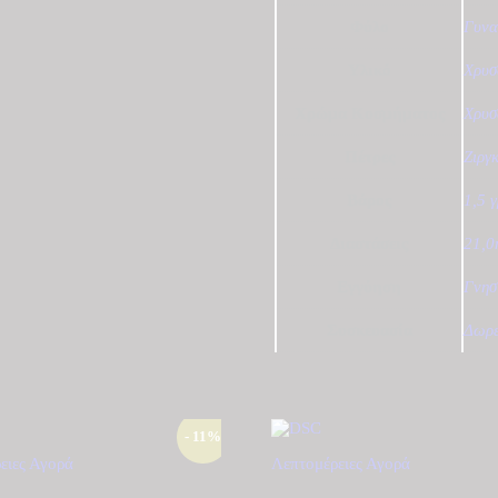
Φύλο
Γυνα
Υλικό
Χρυσ
Χρώμα Κοσμήματος
Χρυσ
Πέτρες
Ζιργ
Βάρος
1,5 
Διαστάσεις
21,
Εγγύηση
Γνησ
Συσκευασία
Δωρε
- 11%
ειες
Αγορά
Λεπτομέρειες
Αγορά