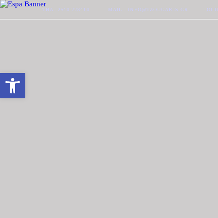
ΤΗΛ. 2510-228410
MAIL : INFO@TZOUGARIS.GR
ΟΙ 
Ανοίξτε τη γραμμή εργαλείων