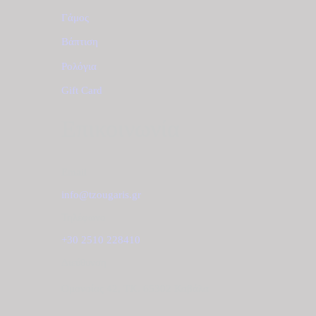
Γάμος
Βάπτιση
Ρολόγια
Gift Card
Επικοινωνία
Email
info@tzougaris.gr
Τηλέφωνο
+30 2510 228410
Διεύθυνση
Ομονοίας 42, ΤΚ. 65302 Καβάλα