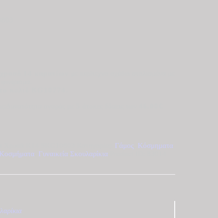
0803
ε
χρυσό
14 καρατίων
με περίτεχνο σχέδιο στολισμένα με
 φινίρισμα.
 το κολιέ KG10774.
Δυνατότητα αγοράς με
5
άτοκες δόσεις των
46.00€
ια Χρυσά Κ14 SKG10803
Κατηγορίες:
Γάμος
,
Κόσμηματα
 Κοσμήματα
,
Γυναικεία Σκουλαρίκια
Product ID:
83014
λαρίκια