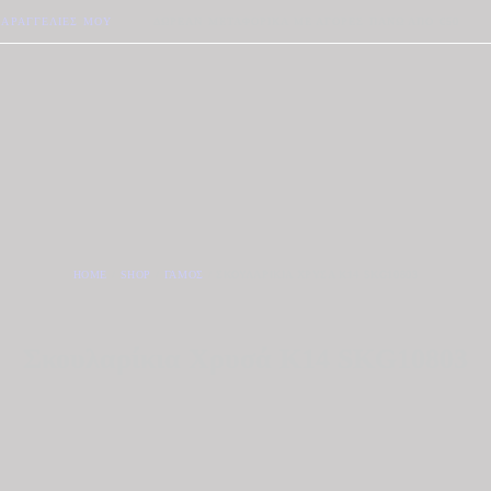
ΠΑΡΑΓΓΕΛΊΕΣ ΜΟΥ
ΔΩΡΕΆΝ ΜΕΤΑΦΟΡΙΚΆ ΜΕ ΑΓΟΡΈΣ ΠΆΝΩ ΑΠΟ €50
HOME
SHOP
ΓΆΜΟΣ
ΣΚΟΥΛΑΡΊΚΙΑ ΧΡΥΣΆ Κ14 SKG10803
Σκουλαρίκια Χρυσά Κ14 SKG10803