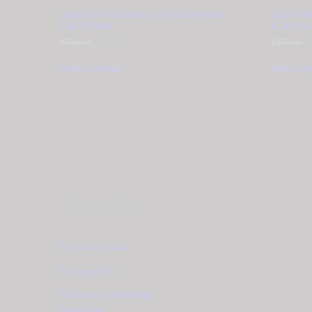
Δαχτυλίδι Μονόπετρο σε Λευκόχρυσο
Δαχτυλίδ
14Κ D5984
Κ14 D54
€
700.00
Original
€
615.00
Η
€
375.00
O
€
price
τρέχουσα
p
was:
τιμή
w
Select options
Select op
€700.00.
είναι:
€
€615.00.
Εταιρία
Σχετικά με εμάς
Όροι χρήσης
Πολιτική προστασίας
δεδομένων