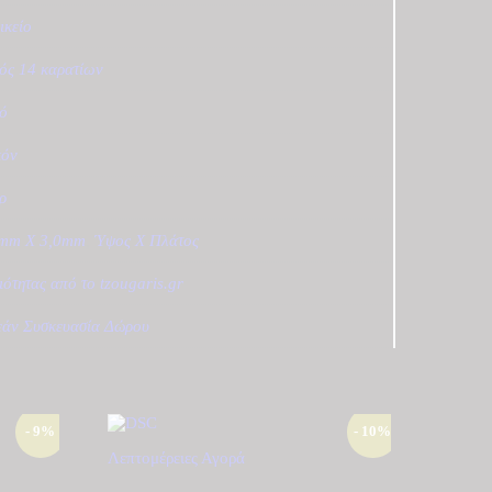
ικείο
ός 14 καρατίων
ό
κόν
γρ
0mm X 3,0mm
,
Ύψος Χ Πλάτος
ιότητας από το tzougaris.gr
άν Συσκευασία Δώρου
- 9%
- 10%
Λεπτομέρειες
Αγορά