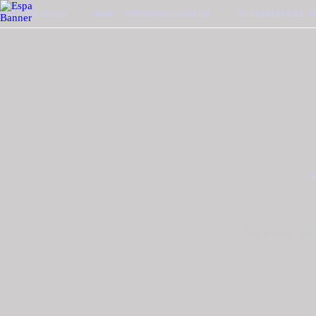
ΤΗΛ. 2510-228410
MAIL : INFO@TZOUGARIS.GR
ΟΙ ΠΑΡΑΓΓΕΛΊΕΣ 
Δαχτυλίδ