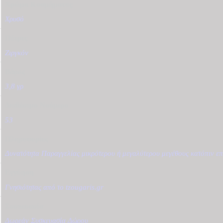
Χρώμα Κοσμήματος
Χρυσό
Πέτρες
Ζιργκόν
Βάρος
3,8 γρ
Διαθέσιμο Νούμερο
53
Πληροφορίες
Δυνατότητα Παραγγελίας μικρότερου ή μεγαλύτερου μεγέθους κατόπιν επ
Εγγύηση
Γνησιότητας από το tzougaris.gr
Συσκευασία
Δωρεάν Συσκευασία Δώρου