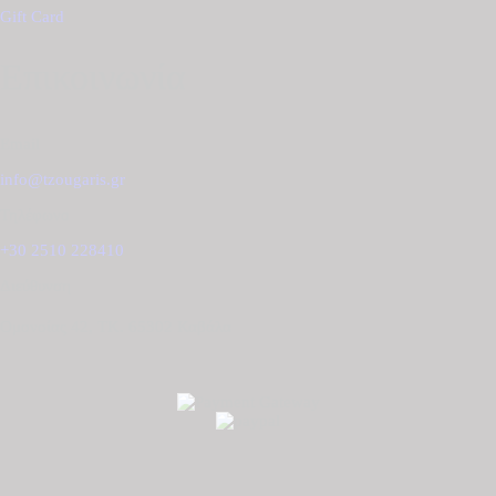
Gift Card
Επικοινωνία
Email
info@tzougaris.gr
Τηλέφωνο
+30 2510 228410
Διεύθυνση
Ομονοίας 42, ΤΚ. 65302 Καβάλα