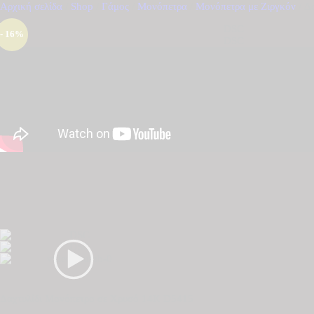
Αρχική σελίδα
/
Shop
/
Γάμος
/
Μονόπετρα
/
Μονόπετρα με Ζιργκόν
/ Δ
- 16%
Δαχτυλίδι Μονόπετρο σε Χρυσό 14Κ D5415