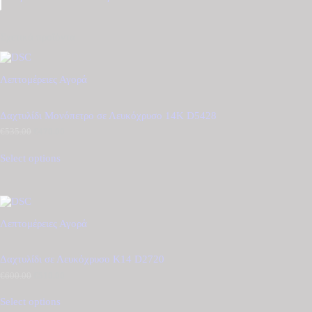
Σχετικά προϊόντα
Λεπτομέρειες
Αγορά
Δαχτυλίδι Μονόπετρο σε Λευκόχρυσο 14Κ D5428
€
535.00
Original
€
470.00
Η
price
τρέχουσα
was:
τιμή
Select options
€535.00.
είναι:
€470.00.
Λεπτομέρειες
Αγορά
Δαχτυλίδι σε Λευκόχρυσο Κ14 D2720
€
600.00
Original
€
510.00
Η
price
τρέχουσα
was:
τιμή
Select options
€600.00.
είναι: