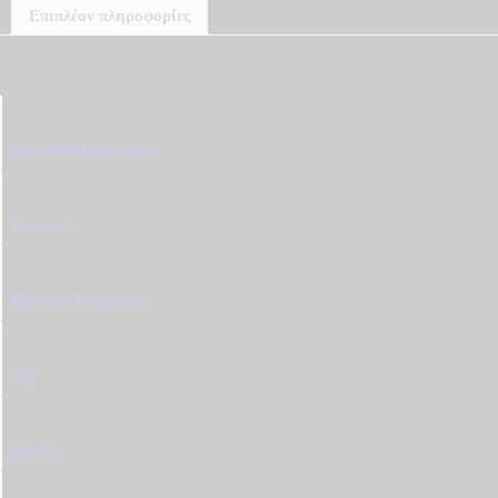
D5576
Επιπλέον πληροφορίες
ποσότητα
Επιπλέον πληροφορίες
Τύπος Κοσμήματος
Δαχτυλίδι Μονόπετρο
Φύλο
Γυναικείο
Υλικό
Χρυσός 14 καρατίων
Χρώμα Κοσμήματος
Ρόζ
Πέτρες
Ζιργκόν
Βάρος