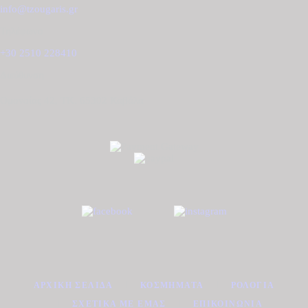
info@tzougaris.gr
Τηλέφωνο
+30 2510 228410
Διεύθυνση
Ομονοίας 42, ΤΚ. 65302 Καβάλα
ΑΡΧΙΚΉ ΣΕΛΊΔΑ
ΚΟΣΜΉΜΑΤΑ
ΡΟΛΌΓΙΑ
ΣΧΕΤΙΚΆ ΜΕ ΕΜΆΣ
ΕΠΙΚΟΙΝΩΝΊΑ