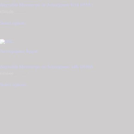
Δαχτυλίδι Μονόπετρο σε Λευκόχρυσο Κ14 D5553
€
560.00
Original
€
505.00
Η
price
τρέχουσα
was:
τιμή
Select options
€560.00.
είναι:
€505.00.
Λεπτομέρειες
Αγορά
Δαχτυλίδι Μονόπετρο σε Λευκόχρυσο 14Κ D5988
€
350.00
Original
€
315.00
Η
price
τρέχουσα
was:
τιμή
Select options
€350.00.
είναι:
€315.00.