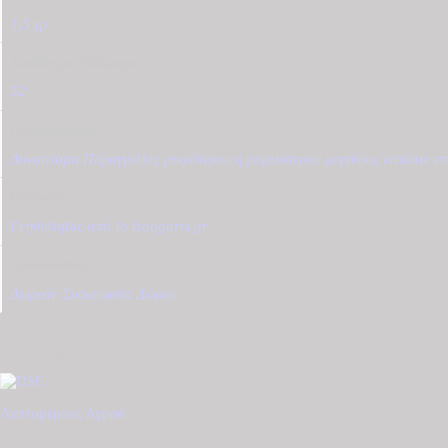
1,5 γρ
Διαθέσιμο Νούμερο
52
Πληροφορίες
Δυνατότητα Παραγγελίας μικρότερου ή μεγαλύτερου μεγέθους κατόπιν επ
Εγγύηση
Γνησιότητας από το tzougaris.gr
Συσκευασία
Δωρεάν Συσκευασία Δώρου
Σχετικά προϊόντα
Λεπτομέρειες
Αγορά