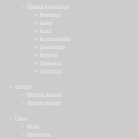
Παιδικά Κοσμήματα
Βραχιόλια
Ζώδια
Κολιέ
Κωνσταντινάτα
Σκουλαρίκια
Φυλαχτά
Παραμάνες
Ταυτότητες
Βάπτιση
Βάπτιση Αγοριού
Βάπτιση Κορίτσι
Γάμος
Βέρες
Μονόπετρα