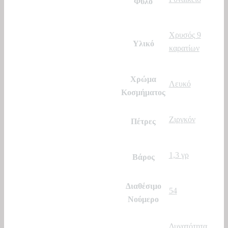
Φύλο
Χρυσός 9
Υλικό
καρατίων
Χρώμα
Λευκό
Κοσμήματος
Ζιργκόν
Πέτρες
1,3 γρ
Βάρος
Διαθέσιμο
54
Νούμερο
Δυνατότητα