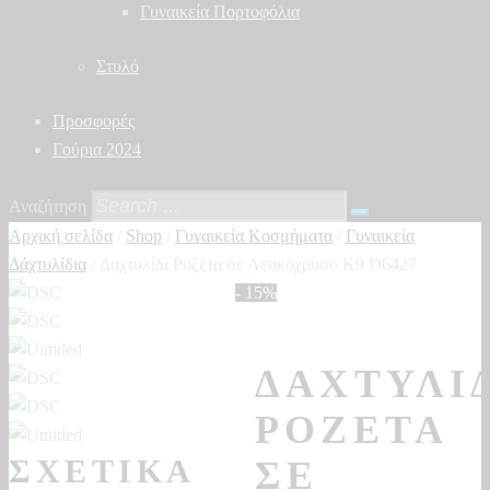
Γυναικεία Πορτοφόλια
Στυλό
Προσφορές
Γούρια 2024
Αναζήτηση
Αρχική σελίδα
/
Shop
/
Γυναικεία Κοσμήματα
/
Γυναικεία
Δάχτυλίδια
/ Δαχτυλίδι Ροζέτα σε Λευκόχρυσο Κ9 D6427
- 15%
ΔΑΧΤΥΛΊ
ΡΟΖΈΤΑ
ΣΧΕΤΙΚΆ
ΣΕ