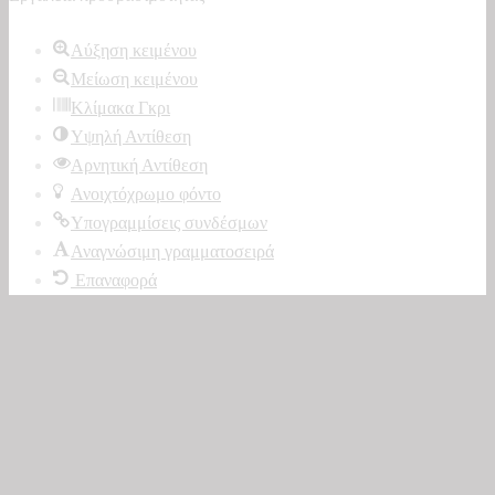
γραμμή
εργαλείων
Αύξηση κειμένου
Μείωση κειμένου
Κλίμακα Γκρι
Υψηλή Αντίθεση
Αρνητική Αντίθεση
Ανοιχτόχρωμο φόντο
Υπογραμμίσεις συνδέσμων
Αναγνώσιμη γραμματοσειρά
Επαναφορά