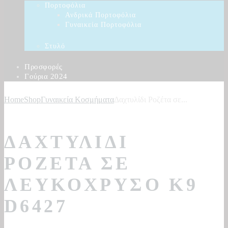
Πορτοφόλια
Ανδρικά Πορτοφόλια
Γυναικεία Πορτοφόλια
Στυλό
Προσφορές
Γούρια 2024
Home
Shop
Γυναικεία Κοσμήματα
Δαχτυλίδι Ροζέτα σε...
ΔΑΧΤΥΛΊΔΙ
ΡΟΖΈΤΑ ΣΕ
ΛΕΥΚΌΧΡΥΣΟ Κ9
D6427