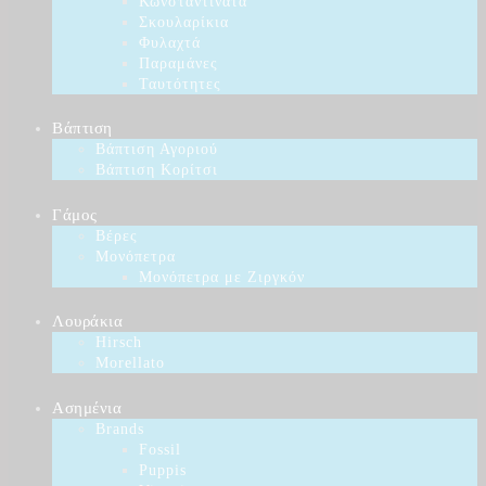
Κωνσταντινάτα
Σκουλαρίκια
Φυλαχτά
Παραμάνες
Ταυτότητες
Βάπτιση
Βάπτιση Αγοριού
Βάπτιση Κορίτσι
Γάμος
Βέρες
Μονόπετρα
Μονόπετρα με Ζιργκόν
Λουράκια
Hirsch
Morellato
Ασημένια
Brands
Fossil
Puppis