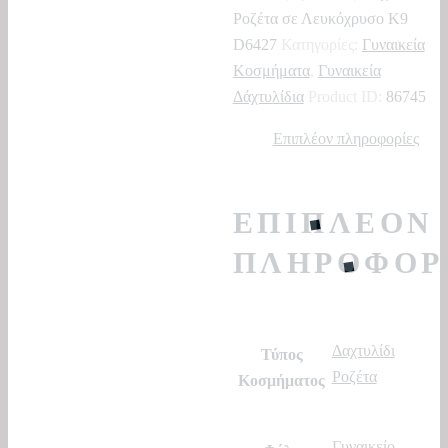
Κ9
Ροζέτα σε Λευκόχρυσο Κ9
D6427
D6427
Κατηγορίες:
Γυναικεία
ποσότητα
Κοσμήματα
,
Γυναικεία
Δάχτυλίδια
Product ID:
86745
Επιπλέον πληροφορίες
ΕΠΙΠΛΈΟΝ
ΠΛΗΡΟΦΟΡ
Δαχτυλίδι
Τύπος
Ροζέτα
Κοσμήματος
Γυναικείο