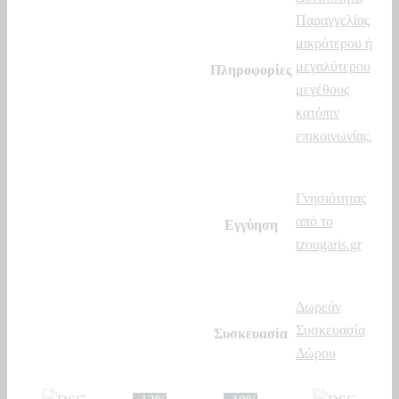
Παραγγελίας
μικρότερου ή
μεγαλύτερου
Πληροφορίες
μεγέθους
κατόπιν
επικοινωνίας.
Γνησιότητας
από το
Εγγύηση
tzougaris.gr
Δωρεάν
Συσκευασία
Συσκευασία
Δώρου