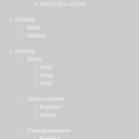
Μονόπετρα με Ζιργκόν
Λουράκια
Hirsch
Morellato
Ασημένια
Brands
Fossil
Puppis
Visetti
Ανδρικό κόσμημα
Βραχιόλια
Σταυροί
Γυναικεία κοσμήματα
Βραχιόλια