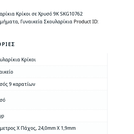
αρίκια Κρίκοι σε Χρυσό 9Κ SKG10762
σμήματα
,
Γυναικεία Σκουλαρίκια
Product ID:
ΟΡΊΕΣ
υλαρίκια Κρίκοι
αικείο
σός 9 καρατίων
σό
 γρ
μετρος Χ Πάχος
,
24,0mm X 1,9mm