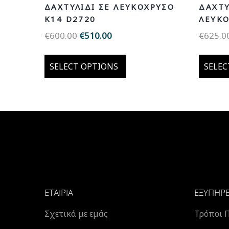
ΔΑΧΤΥΛΊΔΙ ΣΕ ΛΕΥΚΌΧΡΥΣΟ
ΔΑΧΤΥ
Κ14 D2720
ΛΕΥΚΌ
€
600.00
Original
€
510.00
Η
€
625.0
price
τρέχουσα
was:
τιμή
SELECT OPTIONS
SELEC
€600.00.
είναι:
€510.00.
ΕΤΑΙΡΊΑ
ΕΞΥΠΗΡ
Σχετικά με εμάς
Τρόποι 