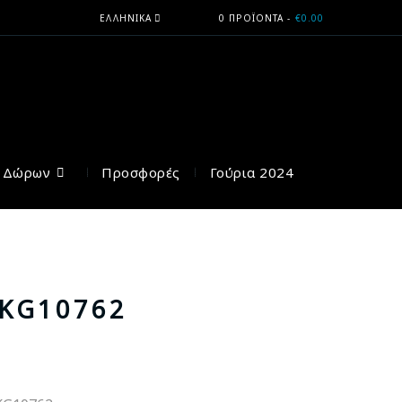
ΕΛΛΗΝΙΚΆ
0 ΠΡΟΪΌΝΤΑ
-
€0.00
η Δώρων
Προσφορές
Γούρια 2024
SKG10762