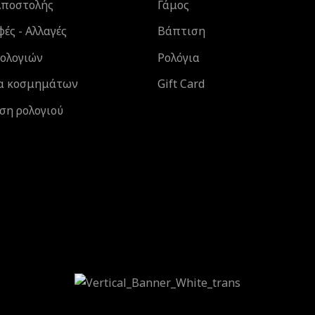
Αποστολής
Γάμος
ές - Αλλαγές
Βάπτιση
Ρολογιών
Ρολόγια
α κοσμημάτων
Gift Card
ση ρολογιού