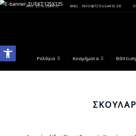
ΤΗΛ. 2510-228410
MAIL : INFO@TZOUGARIS.GR
Ο
Ανοίξτε τη γραμμή εργαλείων
Ρολόγια
Κοσμήματα
Βάπτιση
ΣΚΟΥΛΑΡ