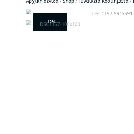
Αρχική σελίδα
/
Shop
/
Γυναικεία Κοσμήματα
/
- 12%