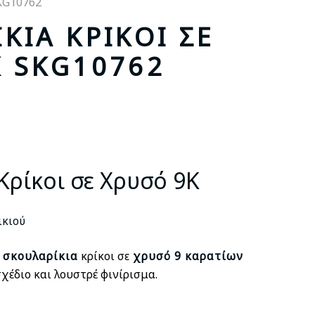
SKG10762
ΚΙΑ ΚΡΊΚΟΙ ΣΕ
Κ SKG10762
σα
Κρίκοι σε Χρυσό 9Κ
ικιού
ι
σκουλαρίκια
κρίκοι σε
χρυσό 9 καρατίων
χέδιο και λουστρέ φινίρισμα.