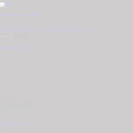
Λεπτομέρειες
Αγορά
Δαχτυλίδι Μονόπετρο σε Λευκόχρυσο 14Κ D5427
€
640.00
Original
€
560.00
Η
price
τρέχουσα
was:
τιμή
Select options
€640.00.
είναι:
€560.00.
Εταιρία
Σχετικά με εμάς