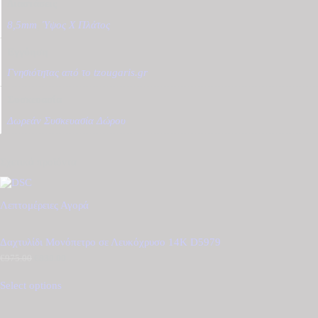
Διαστάσεις
8,5mm
,
Ύψος Χ Πλάτος
Εγγύηση
Γνησιότητας από το tzougaris.gr
Συσκευασία
Δωρεάν Συσκευασία Δώρου
Σχετικά προϊόντα
Λεπτομέρειες
Αγορά
Δαχτυλίδι Μονόπετρο σε Λευκόχρυσο 14Κ D5979
€
975.00
Original
€
830.00
Η
price
τρέχουσα
was:
τιμή
Select options
€975.00.
είναι:
€830.00.