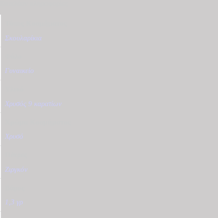
Επιπλέον πληροφορίες
Τύπος Κοσμήματος
Σκουλαρίκια
Φύλο
Γυναικείο
Υλικό
Χρυσός 9 καρατίων
Χρώμα Κοσμήματος
Χρυσό
Πέτρες
Ζιργκόν
Βάρος
1,3 γρ