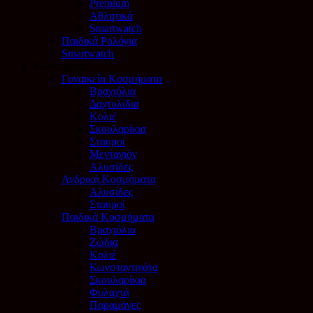
Premium
Αθλητικά
Smartwatch
Παιδικά Ρολόγια
Smartwatch
Κοσμήματα
Γυναικεία Κοσμήματα
Βραχιόλια
Δαχτυλίδια
Κολιέ
Σκουλαρίκια
Σταυροί
Μενταγιόν
Αλυσίδες
Ανδρικά Κοσμήματα
Αλυσίδες
Σταυροί
Παιδικά Κοσμήματα
Βραχιόλια
Ζώδια
Κολιέ
Κωνσταντινάτα
Σκουλαρίκια
Φυλαχτά
Παραμάνες