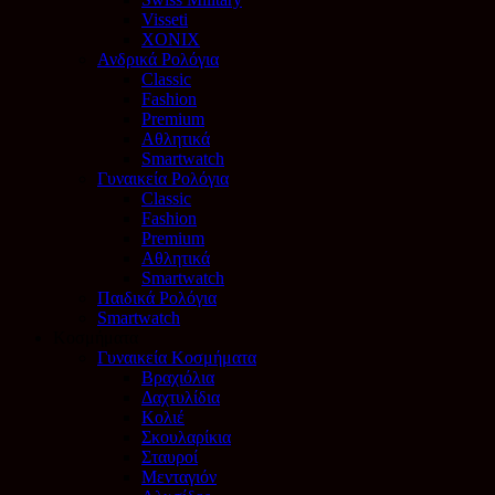
Visseti
XONIX
Ανδρικά Ρολόγια
Classic
Fashion
Premium
Αθλητικά
Smartwatch
Γυναικεία Ρολόγια
Classic
Fashion
Premium
Αθλητικά
Smartwatch
Παιδικά Ρολόγια
Smartwatch
Κοσμήματα
Γυναικεία Κοσμήματα
Βραχιόλια
Δαχτυλίδια
Κολιέ
Σκουλαρίκια
Σταυροί
Μενταγιόν