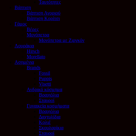
Ταυτότητες
Βάπτιση
Βάπτιση Αγοριού
Βάπτιση Κορίτσι
Γάμος
Βέρες
Μονόπετρα
Μονόπετρα με Ζιργκόν
Λουράκια
Hirsch
Morellato
Ασημένια
Brands
Fossil
Puppis
Visetti
Ανδρικό κόσμημα
Βραχιόλια
Σταυροί
Γυναικεία κοσμήματα
Βραχιόλια
Δαχτυλίδια
Κολιέ
Σκουλαρίκια
Σταυροί