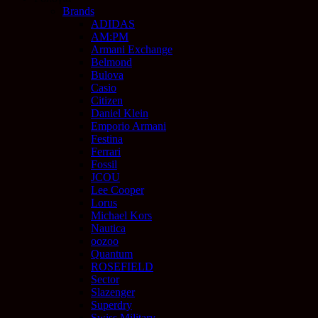
Brands
ADIDAS
AM:PM
Armani Exchange
Belmond
Bulova
Casio
Citizen
Daniel Klein
Emporio Armani
Festina
Ferrari
Fossil
JCOU
Lee Cooper
Lorus
Michael Kors
Nautica
oozoo
Quantum
ROSEFIELD
Sector
Slazenger
Superdry
Swiss Military