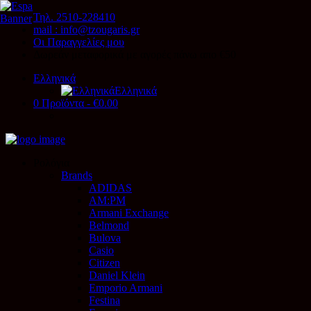
Τηλ. 2510-228410
mail : info@tzougaris.gr
Οι Παραγγελίες μου
Δωρεάν μεταφορικά με αγορές πάνω απο €50
Ελληνικά
Ελληνικά
0 Προϊόντα
-
€0.00
Ρολόγια
Brands
ADIDAS
AM:PM
Armani Exchange
Belmond
Bulova
Casio
Citizen
Daniel Klein
Emporio Armani
Festina