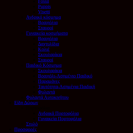
Fossil
Puppis
Visetti
Ανδρικό κόσμημα
Βραχιόλια
Σταυροί
Γυναικεία κοσμήματα
Βραχιόλια
Δαχτυλίδια
Κολιέ
Σκουλαρίκια
Σταυροί
Παιδικό Κόσμημα
Σκουλαρίκια
Βραχιόλι-Ασημένιο Παιδικό
Παραμάνες
Ταυτότητα-Ασημένια Παιδική
Φυλαχτά
Φυλαχτά Αυτοκινήτου
Είδη Δώρων
Πορτοφόλια
Ανδρικά Πορτοφόλια
Γυναικεία Πορτοφόλια
Στυλό
Προσφορές