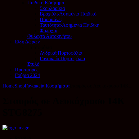
Παιδικό Κόσμημα
Σκουλαρίκια
Βραχιόλι-Ασημένιο Παιδικό
Παραμάνες
Ταυτότητα-Ασημένια Παιδική
Φυλαχτά
Φυλαχτά Αυτοκινήτου
Είδη Δώρων
Πορτοφόλια
Ανδρικά Πορτοφόλια
Γυναικεία Πορτοφόλια
Στυλό
Προσφορές
Γούρια 2024
Home
Shop
Γυναικεία Κοσμήματα
Σταυρός σε Λευκόχρυσο 14Κ...
Σταυρός σε Λευκόχρυσο 14Κ
STG8275
Ρολόγια