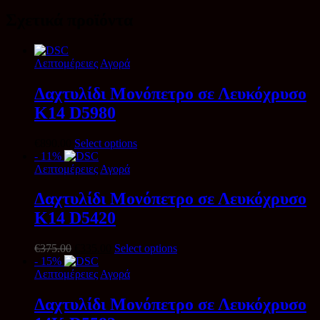
Σχετικά προϊόντα
Λεπτομέρειες
Αγορά
Δαχτυλίδι Μονόπετρο σε Λευκόχρυσο
Κ14 D5980
€
890.00
Select options
- 11%
Λεπτομέρειες
Αγορά
Δαχτυλίδι Μονόπετρο σε Λευκόχρυσο
Κ14 D5420
Original
Η
€
375.00
€
335.00
Select options
price
τρέχουσα
- 15%
was:
τιμή
Λεπτομέρειες
Αγορά
€375.00.
είναι:
€335.00.
Δαχτυλίδι Μονόπετρο σε Λευκόχρυσο