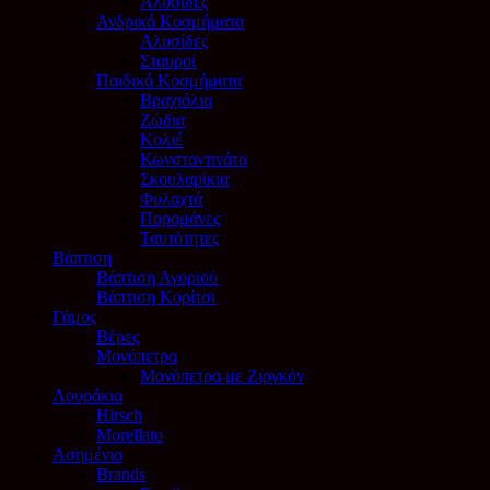
Αλυσίδες
Ανδρικά Κοσμήματα
Αλυσίδες
Σταυροί
Παιδικά Κοσμήματα
Βραχιόλια
Ζώδια
Κολιέ
Κωνσταντινάτα
Σκουλαρίκια
Φυλαχτά
Παραμάνες
Ταυτότητες
Βάπτιση
Βάπτιση Αγοριού
Βάπτιση Κορίτσι
Γάμος
Βέρες
Μονόπετρα
Μονόπετρα με Ζιργκόν
Λουράκια
Hirsch
Morellato
Ασημένια
Brands