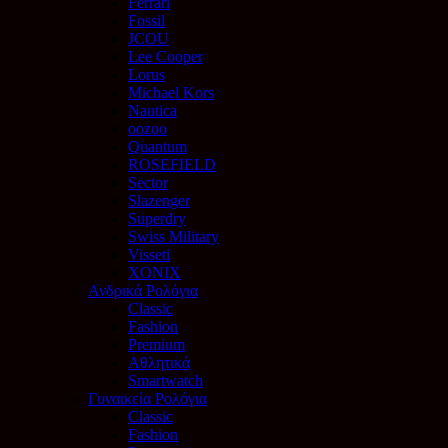
Ferrari
Fossil
JCOU
Lee Cooper
Lorus
Michael Kors
Nautica
oozoo
Quantum
ROSEFIELD
Sector
Slazenger
Superdry
Swiss Military
Visseti
XONIX
Ανδρικά Ρολόγια
Classic
Fashion
Premium
Αθλητικά
Smartwatch
Γυναικεία Ρολόγια
Classic
Fashion