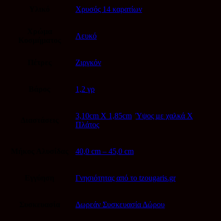
Υλικό
Χρυσός 14 καρατίων
Χρώμα
Λευκό
Κοσμήματος
Πέτρες
Ζιργκόν
Βάρος
1,2 γρ
3,10cm X 1,85cm
,
Ύψος με χαλκά Χ
Διαστάσεις
Πλάτος
Μήκος Αλυσίδας
40,0 cm – 45,0 cm
Εγγύηση
Γνησιότητας από το tzougaris.gr
Συσκευασία
Δωρεάν Συσκευασία Δώρου