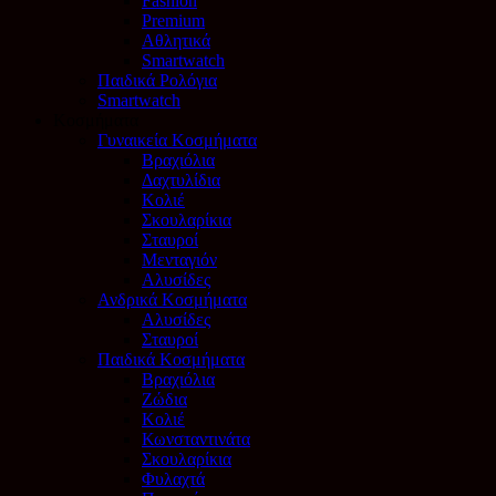
Fashion
Premium
Αθλητικά
Smartwatch
Παιδικά Ρολόγια
Smartwatch
Κοσμήματα
Γυναικεία Κοσμήματα
Βραχιόλια
Δαχτυλίδια
Κολιέ
Σκουλαρίκια
Σταυροί
Μενταγιόν
Αλυσίδες
Ανδρικά Κοσμήματα
Αλυσίδες
Σταυροί
Παιδικά Κοσμήματα
Βραχιόλια
Ζώδια
Κολιέ
Κωνσταντινάτα
Σκουλαρίκια
Φυλαχτά