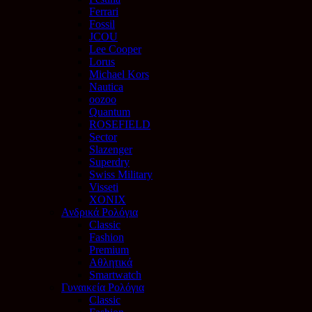
Ferrari
Fossil
JCOU
Lee Cooper
Lorus
Michael Kors
Nautica
oozoo
Quantum
ROSEFIELD
Sector
Slazenger
Superdry
Swiss Military
Visseti
XONIX
Ανδρικά Ρολόγια
Classic
Fashion
Premium
Αθλητικά
Smartwatch
Γυναικεία Ρολόγια
Classic