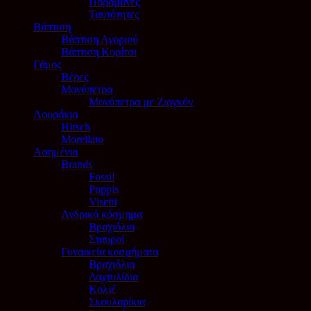
Παραμάνες
Ταυτότητες
Βάπτιση
Βάπτιση Αγοριού
Βάπτιση Κορίτσι
Γάμος
Βέρες
Μονόπετρα
Μονόπετρα με Ζιργκόν
Λουράκια
Hirsch
Morellato
Ασημένια
Brands
Fossil
Puppis
Visetti
Ανδρικό κόσμημα
Βραχιόλια
Σταυροί
Γυναικεία κοσμήματα
Βραχιόλια
Δαχτυλίδια
Κολιέ
Σκουλαρίκια