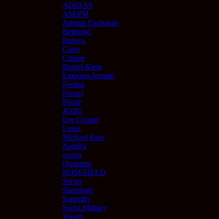
ADIDAS
AM:PM
Armani Exchange
Belmond
Bulova
Casio
Citizen
Daniel Klein
Emporio Armani
Festina
Ferrari
Fossil
JCOU
Lee Cooper
Lorus
Michael Kors
Nautica
oozoo
Quantum
ROSEFIELD
Sector
Slazenger
Superdry
Swiss Military
Visseti