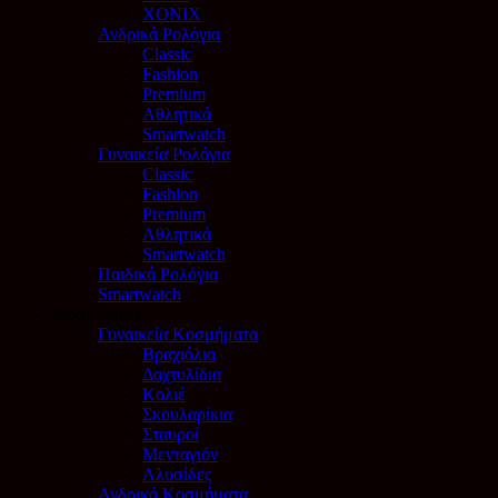
XONIX
Ανδρικά Ρολόγια
Classic
Fashion
Premium
Αθλητικά
Smartwatch
Γυναικεία Ρολόγια
Classic
Fashion
Premium
Αθλητικά
Smartwatch
Παιδικά Ρολόγια
Smartwatch
Κοσμήματα
Γυναικεία Κοσμήματα
Βραχιόλια
Δαχτυλίδια
Κολιέ
Σκουλαρίκια
Σταυροί
Μενταγιόν
Αλυσίδες
Ανδρικά Κοσμήματα