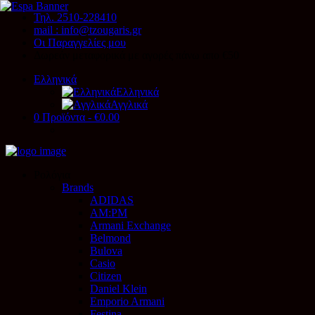
Τηλ. 2510-228410
mail : info@tzougaris.gr
Οι Παραγγελίες μου
Δωρεάν μεταφορικά με αγορές πάνω απο €50
Ελληνικά
Ελληνικά
Αγγλικά
0 Προϊόντα
-
€0.00
Ρολόγια
Brands
ADIDAS
AM:PM
Armani Exchange
Belmond
Bulova
Casio
Citizen
Daniel Klein
Emporio Armani
Festina