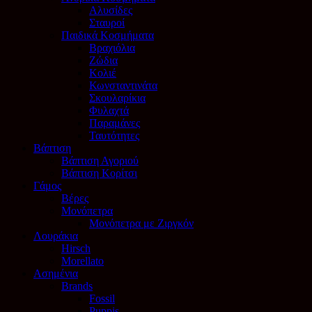
Αλυσίδες
Σταυροί
Παιδικά Κοσμήματα
Βραχιόλια
Ζώδια
Κολιέ
Κωνσταντινάτα
Σκουλαρίκια
Φυλαχτά
Παραμάνες
Ταυτότητες
Βάπτιση
Βάπτιση Αγοριού
Βάπτιση Κορίτσι
Γάμος
Βέρες
Μονόπετρα
Μονόπετρα με Ζιργκόν
Λουράκια
Hirsch
Morellato
Ασημένια
Brands
Fossil
Puppis