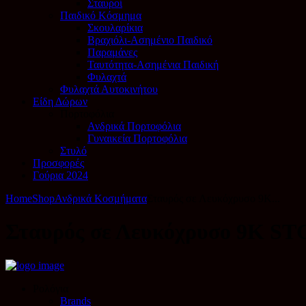
Σταυροί
Παιδικό Κόσμημα
Σκουλαρίκια
Βραχιόλι-Ασημένιο Παιδικό
Παραμάνες
Ταυτότητα-Ασημένια Παιδική
Φυλαχτά
Φυλαχτά Αυτοκινήτου
Είδη Δώρων
Πορτοφόλια
Ανδρικά Πορτοφόλια
Γυναικεία Πορτοφόλια
Στυλό
Προσφορές
Γούρια 2024
Home
Shop
Ανδρικά Κοσμήματα
Σταυρός σε Λευκόχρυσο 9Κ...
Σταυρός σε Λευκόχρυσο 9Κ ST
Ρολόγια
Brands