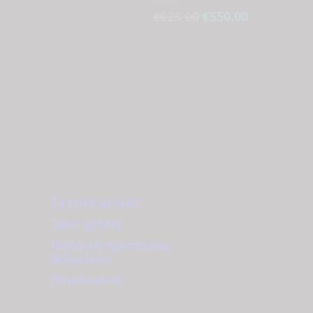
€
625.00
Original
€
550.00
Η
price
τρέχουσα
was:
τιμή
€625.00.
είναι:
€550.00.
ΕΤΑΙΡΊΑ
Σχετικά με εμάς
Όροι χρήσης
Πολιτική προστασίας
δεδομένων
Επικοινωνία