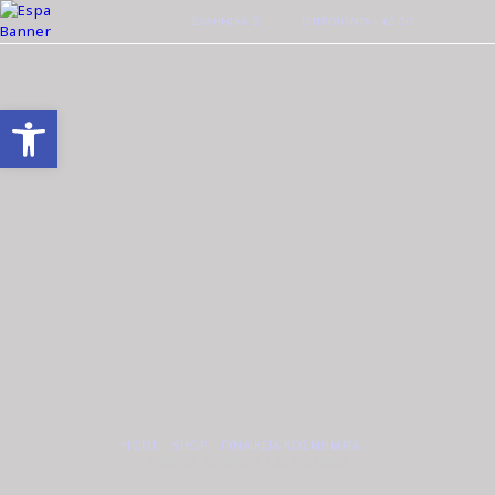
ΕΛΛΗΝΙΚΆ
0 ΠΡΟΪΌΝΤΑ
-
€0.00
Ανοίξτε τη γραμμή εργαλείων
HOME
SHOP
ΓΥΝΑΙΚΕΊΑ ΚΟΣΜΉΜΑΤΑ
ΣΤΑΥΡΌΣ ΣΕ ΧΡΥΣΌ 14Κ STG10342