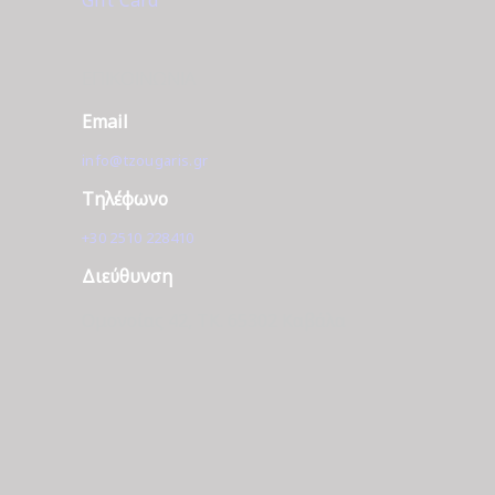
ΕΠΙΚΟΙΝΩΝΊΑ
Email
info@tzougaris.gr
Τηλέφωνο
+30 2510 228410
Διεύθυνση
Ομονοίας 42, ΤΚ. 65302 Καβάλα