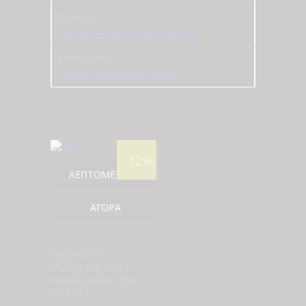
Εγγύηση
Γνησιότητας από το tzougaris.gr
Συσκευασία
Δωρεάν Συσκευασία Δώρου
Σχετικά προϊόντα
- 12%
ΛΕΠΤΟΜΈΡΕΙΕΣ
ΑΓΟΡΆ
Δαχτυλίδι
Μονόπετρο σε
Λευκόχρυσο 14Κ
D5428