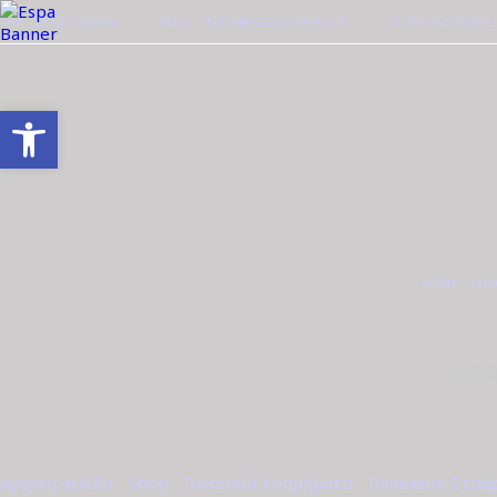
ΤΗΛ. 2510-228410
MAIL : INFO@TZOUGARIS.GR
ΟΙ ΠΑΡΑΓΓΕΛΊΕΣ
Ανοίξτε τη γραμμή εργαλείων
HOME
SH
Σταυ
Αρχική σελίδα
/
Shop
/
Γυναικεία Κοσμήματα
/
Γυναικείοι Σταυ