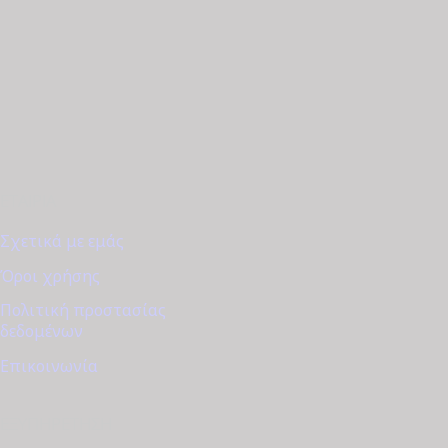
€390.00.
ΕΤΑΙΡΊΑ
Σχετικά με εμάς
Όροι χρήσης
Πολιτική προστασίας
δεδομένων
Επικοινωνία
ΕΞΥΠΗΡΈΤΗΣΗ