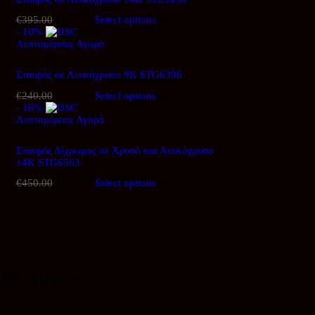
€
395.00
Original
€
335.00
Η
Select options
- 10%
price
τρέχουσα
Λεπτομέρειες
was:
Αγορά
τιμή
€395.00.
είναι:
€335.00.
Σταυρός σε Λευκόχρυσο 9Κ STG6396
€
240.00
Original
€
215.00
Η
Select options
- 16%
price
τρέχουσα
Λεπτομέρειες
was:
Αγορά
τιμή
€240.00.
είναι:
€215.00.
Σταυρός Δίχρωμος σε Χρυσό και Λευκόχρυσο
14Κ STG6563
€
450.00
Original
€
380.00
Η
Select options
price
τρέχουσα
was:
τιμή
€450.00.
είναι:
€380.00.
Εταιρία