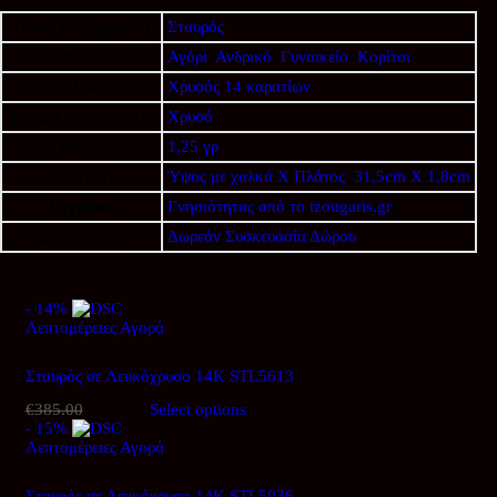
Τύπος Κοσμήματος
Σταυρός
Φύλο
Αγόρι
,
Ανδρικό
,
Γυναικείο
,
Κορίτσι
Υλικό
Χρυσός 14 καρατίων
Χρώμα Κοσμήματος
Χρυσό
Βάρος
1,25 γρ
Διαστάσεις
Ύψος με χαλκά Χ Πλάτος
,
31,5cm X 1,8cm
Εγγύηση
Γνησιότητας από το tzougaris.gr
Συσκευασία
Δωρεάν Συσκευασία Δώρου
Σχετικά προϊόντα
- 14%
Λεπτομέρειες
Αγορά
Σταυρός σε Λευκόχρυσο 14Κ STL5613
€
385.00
Original
€
330.00
Η
Select options
- 15%
price
τρέχουσα
Λεπτομέρειες
was:
Αγορά
τιμή
€385.00.
είναι:
€330.00.
Σταυρός σε Λευκόχρυσο 14Κ STL5036