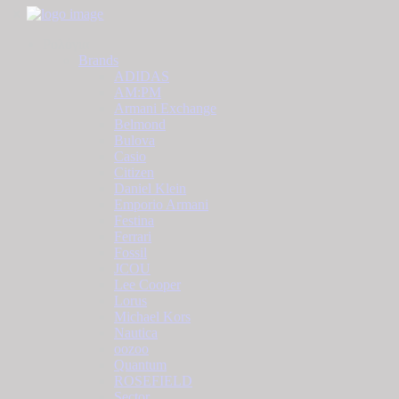
Ρολόγια
Brands
ADIDAS
AM:PM
Armani Exchange
Belmond
Bulova
Casio
Citizen
Daniel Klein
Emporio Armani
Festina
Ferrari
Fossil
JCOU
Lee Cooper
Lorus
Michael Kors
Nautica
oozoo
Quantum
ROSEFIELD
Sector