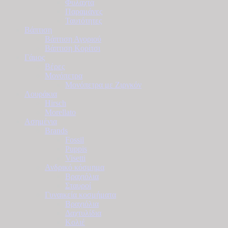
Φυλαχτά
Παραμάνες
Ταυτότητες
Βάπτιση
Βάπτιση Αγοριού
Βάπτιση Κορίτσι
Γάμος
Βέρες
Μονόπετρα
Μονόπετρα με Ζιργκόν
Λουράκια
Hirsch
Morellato
Ασημένια
Brands
Fossil
Puppis
Visetti
Ανδρικό κόσμημα
Βραχιόλια
Σταυροί
Γυναικεία κοσμήματα
Βραχιόλια
Δαχτυλίδια
Κολιέ