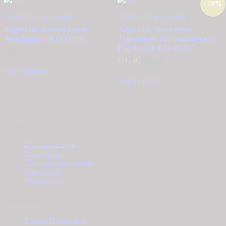
- 10%
Λεπτομέρειες
Αγορά
Λεπτομέρειες
Αγορά
Δαχτυλίδι Μονόπετρο σε
Δαχτυλίδι Μονόπετρο
Λευκόχρυσο Κ14 D5982
Δίχρωμο σε Λευκόχρυσο και
Ροζ Χρυσό Κ14 D5157
€
840.00
Original
Η
€
515.00
€
465.00
price
τρέχουσα
Select options
was:
τιμή
Select options
€515.00.
είναι:
€465.00.
Εταιρία
Σχετικά με εμάς
Όροι χρήσης
Πολιτική προστασίας
δεδομένων
Επικοινωνία
Εξυπηρέτηση
Τρόποι Πληρωμής