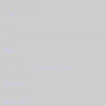
Χρώμα Κοσμήματος
Χρυσό
Πέτρες
Ζιργκόν
Βάρος
2,0 γρ
Διαστάσεις
3,15cm X 1,85cm
,
Ύψος με χαλκά Χ Πλάτος
Βάρος Αλυσίδας
1,3γρ
,
1,4γρ
Μήκος Αλυσίδας
45,0cm – 50,0cm