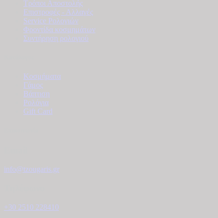
Τρόποι Αποστολής
Επιστροφές - Αλλαγές
Service Ρολογιών
Φροντίδα κοσμημάτων
Συντήρηση ρολογιού
Κατάλογος
Κοσμήματα
Γάμος
Βάπτιση
Ρολόγια
Gift Card
Επικοινωνία
Email
info@tzougaris.gr
Τηλέφωνο
+30 2510 228410