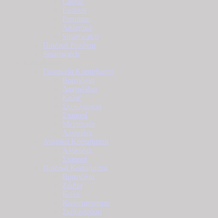
Classic
Fashion
Premium
Αθλητικά
Smartwatch
Παιδικά Ρολόγια
Smartwatch
Κοσμήματα
Γυναικεία Κοσμήματα
Βραχιόλια
Δαχτυλίδια
Κολιέ
Σκουλαρίκια
Σταυροί
Μενταγιόν
Αλυσίδες
Ανδρικά Κοσμήματα
Αλυσίδες
Σταυροί
Παιδικά Κοσμήματα
Βραχιόλια
Ζώδια
Κολιέ
Κωνσταντινάτα
Σκουλαρίκια