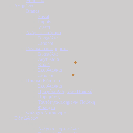
Morellato
Ασημένια
Brands
Fossil
Puppis
Visetti
Ανδρικό κόσμημα
Βραχιόλια
Σταυροί
Γυναικεία κοσμήματα
Βραχιόλια
Δαχτυλίδια
Κολιέ
Σκουλαρίκια
Σταυροί
Παιδικό Κόσμημα
Σκουλαρίκια
Βραχιόλι-Ασημένιο Παιδικό
Παραμάνες
Ταυτότητα-Ασημένια Παιδική
Φυλαχτά
Φυλαχτά Αυτοκινήτου
Είδη Δώρων
Πορτοφόλια
Ανδρικά Πορτοφόλια