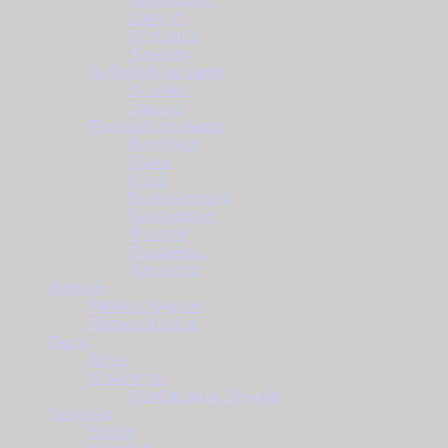
Σταυροί
Μενταγιόν
Αλυσίδες
Ανδρικά Κοσμήματα
Αλυσίδες
Σταυροί
Παιδικά Κοσμήματα
Βραχιόλια
Ζώδια
Κολιέ
Κωνσταντινάτα
Σκουλαρίκια
Φυλαχτά
Παραμάνες
Ταυτότητες
Βάπτιση
Βάπτιση Αγοριού
Βάπτιση Κορίτσι
Γάμος
Βέρες
Μονόπετρα
Μονόπετρα με Ζιργκόν
Λουράκια
Hirsch