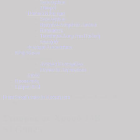
Σκουλαρίκια
Σταυροί
Παιδικό Κόσμημα
Σκουλαρίκια
Βραχιόλι-Ασημένιο Παιδικό
Παραμάνες
Ταυτότητα-Ασημένια Παιδική
Φυλαχτά
Φυλαχτά Αυτοκινήτου
Είδη Δώρων
Πορτοφόλια
Ανδρικά Πορτοφόλια
Γυναικεία Πορτοφόλια
Στυλό
Προσφορές
Γούρια 2024
Home
Shop
Γυναικεία Κοσμήματα
Σταυρός σε Χρυσό 14Κ
STG9025
Σταυρός σε Χρυσό 14Κ
STG9025