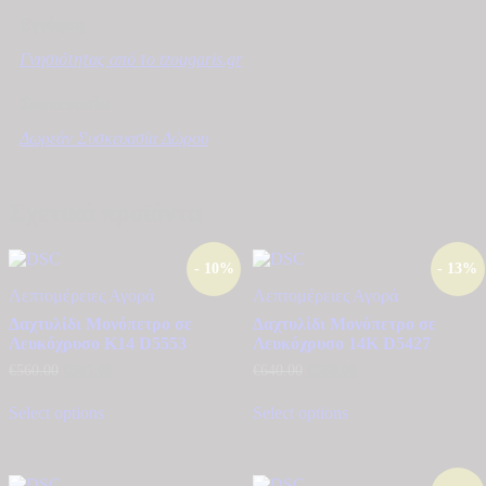
Εγγύηση
Γνησιότητας από το tzougaris.gr
Συσκευασία
Δωρεάν Συσκευασία Δώρου
Σχετικά προϊόντα
- 10%
- 13%
Λεπτομέρειες
Αγορά
Λεπτομέρειες
Αγορά
Δαχτυλίδι Μονόπετρο σε
Δαχτυλίδι Μονόπετρο σε
Λευκόχρυσο Κ14 D5553
Λευκόχρυσο 14Κ D5427
Original
Η
Original
Η
€
560.00
€
505.00
€
640.00
€
560.00
price
τρέχουσα
price
τρέχουσα
was:
τιμή
was:
τιμή
Select options
Select options
€560.00.
είναι:
€640.00.
είναι:
€505.00.
€560.00.