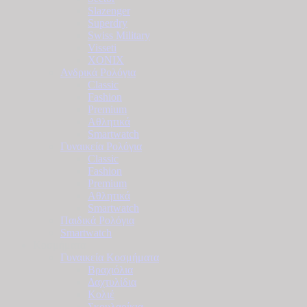
Slazenger
Superdry
Swiss Military
Visseti
XONIX
Ανδρικά Ρολόγια
Classic
Fashion
Premium
Αθλητικά
Smartwatch
Γυναικεία Ρολόγια
Classic
Fashion
Premium
Αθλητικά
Smartwatch
Παιδικά Ρολόγια
Smartwatch
Κοσμήματα
Γυναικεία Κοσμήματα
Βραχιόλια
Δαχτυλίδια
Κολιέ
Σκουλαρίκια