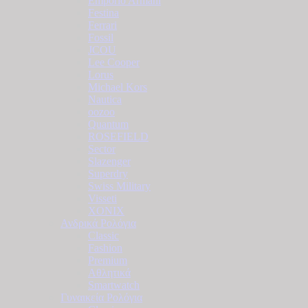
Emporio Armani
Festina
Ferrari
Fossil
JCOU
Lee Cooper
Lorus
Michael Kors
Nautica
oozoo
Quantum
ROSEFIELD
Sector
Slazenger
Superdry
Swiss Military
Visseti
XONIX
Ανδρικά Ρολόγια
Classic
Fashion
Premium
Αθλητικά
Smartwatch
Γυναικεία Ρολόγια