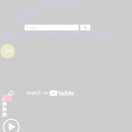
Γυναικεία Πορτοφόλια
Στυλό
Προσφορές
Γούρια 2024
Αναζήτηση
Αρχική σελίδα
/
Shop
/
Γυναικεία Κοσμήματα
/
Γυναικείοι
Σταυροί
/ Σταυρός σε Χρυσό 14Κ STG9025
- 15%