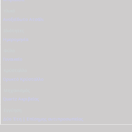
Υλικό
Ανοξείδωτο Ατσάλι
Ιδιότητες
Ημερομηνία
Φύλο
Γυναικείο
Κρύσταλλο
Ορυκτό Κρύσταλλο
Μηχανισμός
Quartz Ακριβείας
Εγγύηση
Δύο Έτη | Επίσημης αντιπροσωπείας