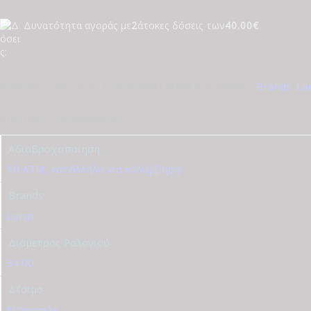
ποσότητα
Δυνατότητα αγοράς με
2
άτοκες δόσεις των
40.00€
Κωδικός προϊόντος:
LORUS RG819DX9
Κατηγορίες:
Brands
,
Lo
Επιπλέον πληροφορίες
Αδιαβροχοποίηση
10 ATM, κατάλληλο για κολύμβηση
Brands
Lorus
Διάμετρος Ρολογιού
34.00
Δέσιμο
Μπρασελέ