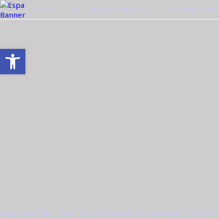
ΤΗΛ. 2510-228410
MAIL : INFO@TZOUGARIS.GR
ΟΙ ΠΑΡΑΓΓΕΛΊΕΣ
Ανοίξτε τη γραμμή εργαλείων
Αρχική σελίδα
/
Shop
/
Γυναικεία Ρολόγια
/
Γυναικεία Ρολόγια C