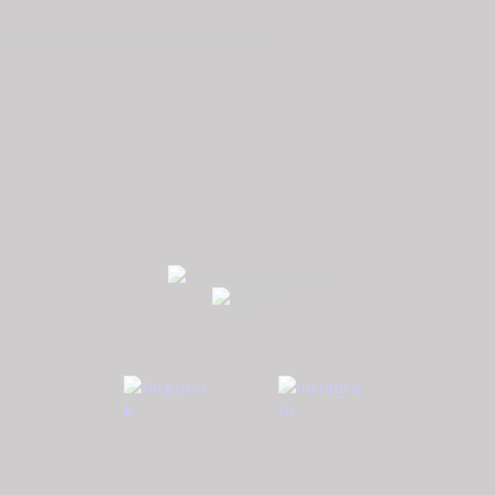
Ομονοίας 42, ΤΚ. 65302 Καβάλα