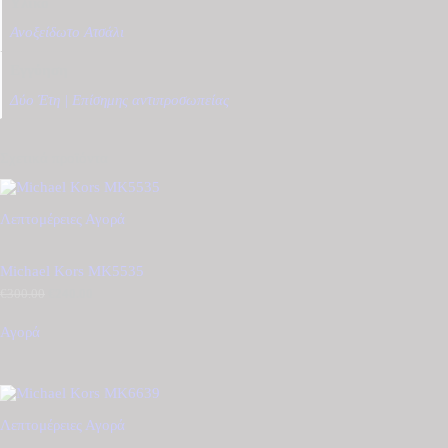
Υλικό
Ανοξείδωτο Ατσάλι
Εγγύηση
Δύο Έτη | Επίσημης αντιπροσωπείας
Σχετικά προϊόντα
Λεπτομέρειες
Αγορά
Michael Kors MK5535
€
300.00
Original
€
240.00
Η
price
τρέχουσα
was:
τιμή
Αγορά
€300.00.
είναι:
€240.00.
Λεπτομέρειες
Αγορά