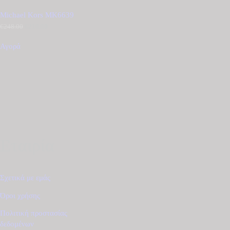
Michael Kors MK6639
€
248.00
Original
€
210.00
Η
price
τρέχουσα
was:
τιμή
Αγορά
€248.00.
είναι:
€210.00.
Εταιρία
Σχετικά με εμάς
Όροι χρήσης
Πολιτική προστασίας
δεδομένων