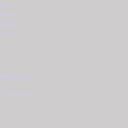
Γάμος
Βάπτιση
Ρολόγια
Gift Card
Επικοινωνία
Email
info@tzougaris.gr
Τηλέφωνο
+30 2510 228410
Διεύθυνση
Ομονοίας 42, ΤΚ. 65302 Καβάλα