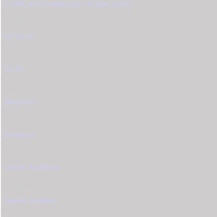
3 ATM, απλή επαφή νερού, πλύσιμο χεριών
Brands
GF Ferre
Διάμετρος Ρολογιού
35.00
Δέσιμο
Μπρασελέ
Φύλο
Γυναικείο
Κρύσταλλο
Ορυκτό Κρύσταλλο
Μηχανισμός
Quartz Ακριβείας