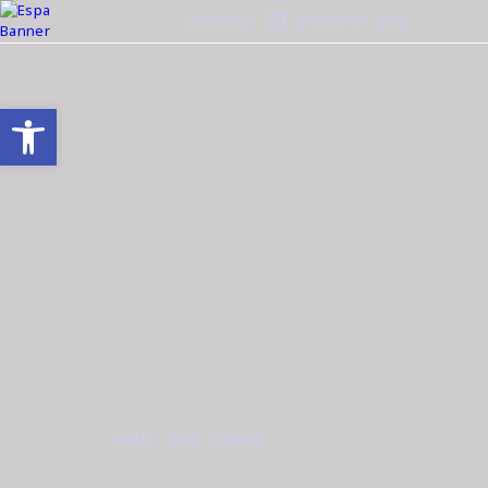
ΕΛΛΗΝΙΚΆ
0 ΠΡΟΪΌΝΤΑ
-
€0.00
Ανοίξτε τη γραμμή εργαλείων
HOME
SHOP
BRANDS
JCOU JU19056-5