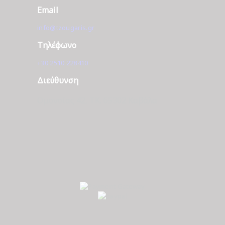
Email
info@tzougaris.gr
Τηλέφωνο
+30 2510 228410
Διεύθυνση
Ομονοίας 42, ΤΚ. 65302 Καβάλα