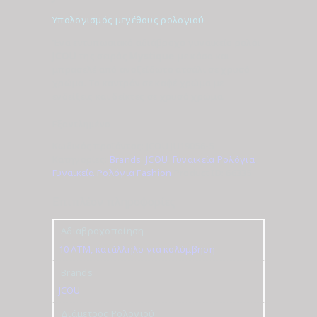
Υπολογισμός μεγέθους ρολογιού
Ένα εντυπωσιακό αδιάβροχο γυναικείο ρολόι
JCOU
της σειράς
Mystique
με κάσα και
μπρασελέ από ανοξείδωτο ατσάλι σε χρυσό
χρώμα. Το καντράν σε καφέ χρώμα με
ενδείξεις και δείκτες σε χρυσό χρώμα.
Εξαντλημένο
Κωδικός προϊόντος:
JCOU JU19056-5
Κατηγορίες:
Brands
,
JCOU
,
Γυναικεία Ρολόγια
,
Γυναικεία Ρολόγια Fashion
Product ID:
66335
Επιπλέον πληροφορίες
Αδιαβροχοποίηση
10 ATM, κατάλληλο για κολύμβηση
Brands
JCOU
Διάμετρος Ρολογιού