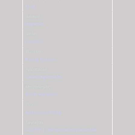
37.00
Δέσιμο
Μπρασελέ
Φύλο
Γυναικείο
Ιδιότητες
Βιδωτή Κορώνα
Κρύσταλλο
Ορυκτό Κρύσταλλο
Μηχανισμός
Quartz Ακριβείας
Υλικό
Ανοξείδωτο Ατσάλι
Εγγύηση
Δύο Έτη | Επίσημης αντιπροσωπείας