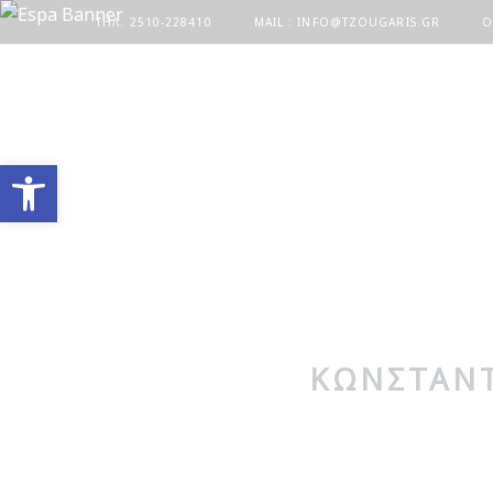
ΤΗΛ. 2510-228410
MAIL : INFO@TZOUGARIS.GR
Ο
Ανοίξτε τη γραμμή εργαλείων
ΚΩΝΣΤΑΝΤ