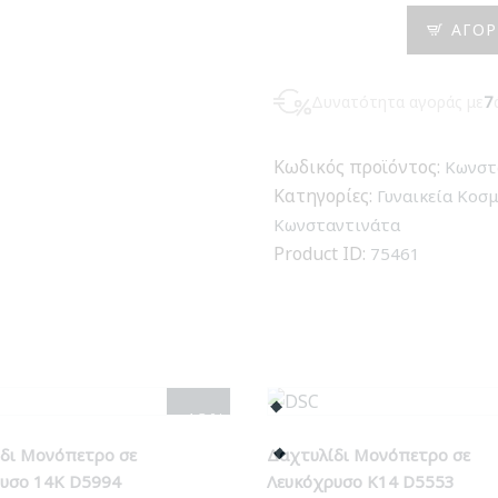
Κωνσταντινάτο
ΑΓΟΡ
Διπλής
Όψεως
Δυνατότητα αγοράς με
7
σε
Χρυσό
14Κ
Κωδικός προϊόντος:
Κωνστ
KG9667
Κατηγορίες:
Γυναικεία Κοσ
ποσότητα
Κωνσταντινάτα
Product ID:
75461
- 12%
δι Μονόπετρο σε
Δαχτυλίδι Μονόπετρο σε
υσο 14Κ D5994
Λευκόχρυσο Κ14 D5553