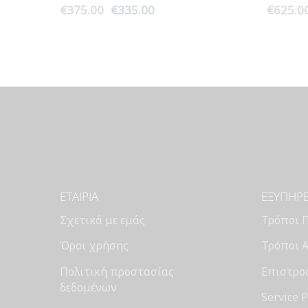
€
375.00
Original
€
335.00
Η
€
625.0
price
τρέχουσα
was:
τιμή
€375.00.
είναι:
€335.00.
ΕΤΑΙΡΊΑ
ΕΞΥΠΗΡ
Σχετικά με εμάς
Τρόποι 
Όροι χρήσης
Τρόποι 
Πολιτική προστασίας
Επιστροφ
δεδομένων
Service 