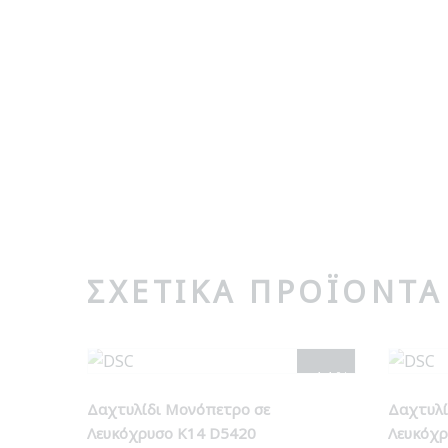
ΣΧΕΤΙΚΆ ΠΡΟΪΌΝΤΑ
- 11%
Δαχτυλίδι Μονόπετρο σε
Δαχτυλί
Λευκόχρυσο Κ14 D5420
Λευκόχρ