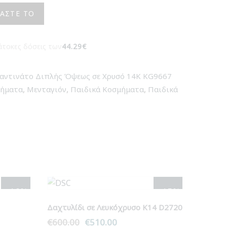
ΆΣΤΕ ΤΟ
άτοκες δόσεις των
44.29€
αντινάτο Διπλής Όψεως σε Χρυσό 14Κ KG9667
,
,
,
μήματα
Μενταγιόν
Παιδικά Κοσμήματα
Παιδικά
- 10%
- 15%
Δαχτυλίδι σε Λευκόχρυσο Κ14 D2720
€
600.00
Original
€
510.00
Η