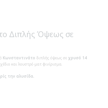
α
το Διπλής Όψεως σε
τό
Κωνσταντινάτο
διπλής όψεως σε
χρυσό 14
χέδιο και λουστρέ-ματ φινίρισμα.
ρίς την αλυσίδα.