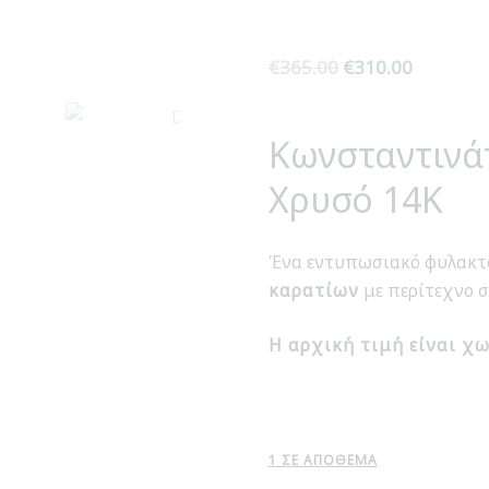
€
365.00
Original
€
310.00
Η
price
τρέχουσ
was:
τιμή
Κωνσταντινά
€365.00.
είναι:
€310.00.
Χρυσό 14Κ
Ένα εντυπωσιακό φυλακ
καρατίων
με περίτεχνο σ
Η αρχική τιμή είναι χω
1 ΣΕ ΑΠΌΘΕΜΑ