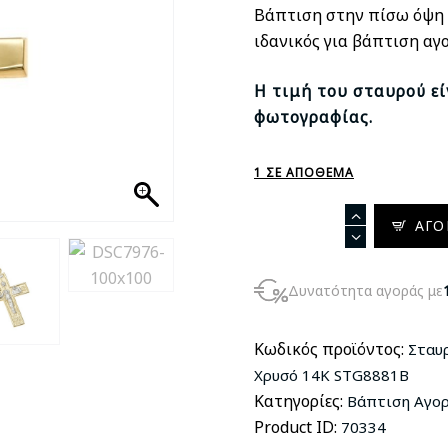
Βάπτιση στην πίσω όψη κ
ιδανικός για βάπτιση αγο
Η τιμή του σταυρού εί
φωτογραφίας.
1 ΣΕ ΑΠΌΘΕΜΑ
Σταυρός
ΑΓΟ
Διπλής
Όψεως
Δυνατότητα αγοράς με
με
Αλυσίδα
σε
Κωδικός προϊόντος:
Σταυ
Χρυσό
Χρυσό 14Κ STG8881B
14Κ
Κατηγορίες:
Βάπτιση Αγο
STG8881B
Product ID:
70334