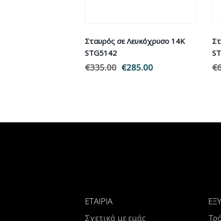
Σταυρός σε Λευκόχρυσο 14Κ
Στ
STG5142
S
€
335.00
Original
€
285.00
Η
€
price
τρέχουσα
was:
τιμή
€335.00.
είναι:
€285.00.
ΕΤΑΙΡΊΑ
ΕΞ
Σχετικά με εμάς
Τρ