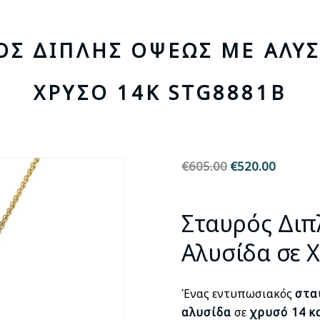
ΌΣ ΔΙΠΛΉΣ ΌΨΕΩΣ ΜΕ ΑΛΥΣ
ΧΡΥΣΌ 14Κ STG8881B
€
605.00
Original
€
520.00
Η
price
τρέχου
was:
τιμή
Σταυρός Διπ
€605.00.
είναι:
€520.00
Αλυσίδα σε 
Ένας εντυπωσιακός
στα
αλυσίδα
σε
χρυσό
14
κ