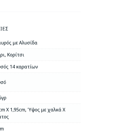
ΊΕΣ
υρός με Αλυσίδα
ρι
,
Κορίτσι
σός 14 καρατίων
υσό
5γρ
cm X 1,95cm
,
Ύψος με χαλκά Χ
άτος
cm