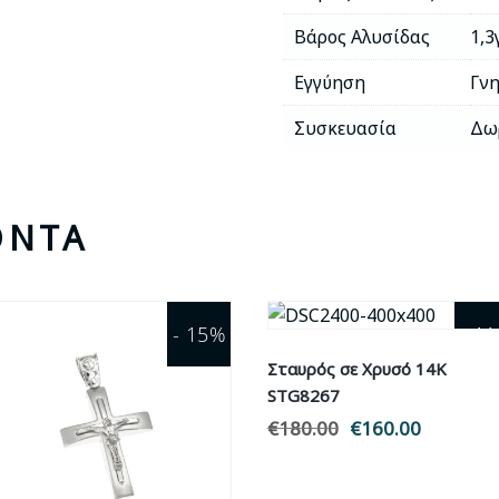
Βάρος Αλυσίδας
1,3
Εγγύηση
Γνη
Συσκευασία
Δω
ΌΝΤΑ
- 15%
- 1
Σταυρός σε Χρυσό 14Κ
STG8267
€
180.00
Original
€
160.00
Η
price
τρέχουσ
was:
τιμή