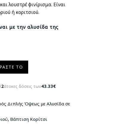
αι λουστρέ φινίρισμα. Είναι
ριού ή κοριτσιού.
ναι με την αλυσίδα της
ΡΆΣΤΕ ΤΟ
12
άτοκες δόσεις των
43.33€
ρός Διπλής Όψεως με Αλυσίδα σε
,
ριού
Βάπτιση Κορίτσι