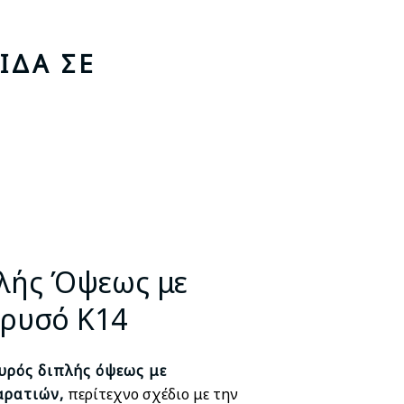
ΊΔΑ ΣΕ
σα
λής Όψεως με
.
Χρυσό Κ14
υρό
ς διπλής όψεως με
αρατιών,
περίτεχνο σχέδιο με την