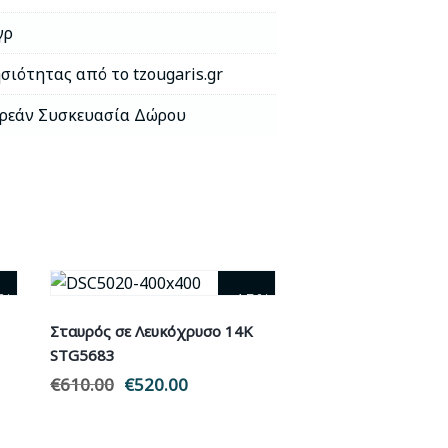
γρ
σιότητας από το tzougaris.gr
ρεάν Συσκευασία Δώρου
1%
- 15%
Σταυρός σε Λευκόχρυσο 14Κ
STG5683
€
610.00
Original
€
520.00
Η
α
price
τρέχουσα
was:
τιμή