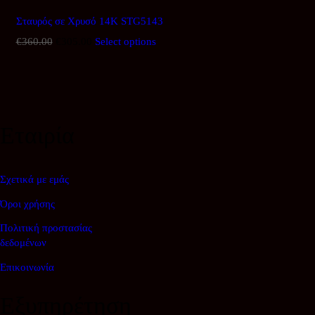
€435.00.
είναι:
€370.00.
Σταυρός σε Χρυσό 14Κ STG5143
€
360.00
Original
€
305.00
Η
Select options
price
τρέχουσα
was:
τιμή
€360.00.
είναι:
€305.00.
Εταιρία
Σχετικά με εμάς
Όροι χρήσης
Πολιτική προστασίας
δεδομένων
Επικοινωνία
Εξυπηρέτηση