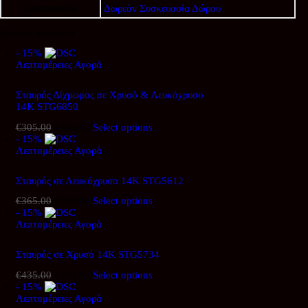
Συσκευασία
Δωρεάν Συσκευασία Δώρου
Σχετικά προϊόντα
- 15%
Λεπτομέρειες
Αγορά
Σταυρός Δίχρωμος σε Χρυσό & Λευκόχρυσο
14Κ STG6850
€
305.00
Original
€
260.00
Η
Select options
- 15%
price
τρέχουσα
Λεπτομέρειες
was:
Αγορά
τιμή
€305.00.
είναι:
€260.00.
Σταυρός σε Λευκόχρυσο 14Κ STG5612
€
365.00
Original
€
310.00
Η
Select options
- 15%
price
τρέχουσα
Λεπτομέρειες
was:
Αγορά
τιμή
€365.00.
είναι:
€310.00.
Σταυρός σε Χρυσό 14Κ STG5734
€
435.00
Original
€
370.00
Η
Select options
- 15%
price
τρέχουσα
Λεπτομέρειες
was:
Αγορά
τιμή