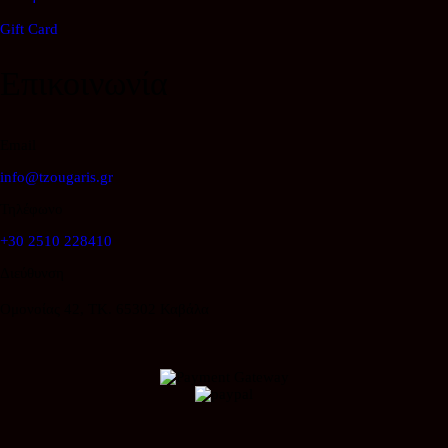
Gift Card
Επικοινωνία
Email
info@tzougaris.gr
Τηλέφωνο
+30 2510 228410
Διεύθυνση
Ομονοίας 42, ΤΚ. 65302 Καβάλα