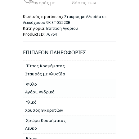
αγοράς με
δόσεις των
9Κ
STG5520B
Κωδικός προϊόντος:
Σταυρός με Αλυσίδα σε
ποσότητα
Λευκόχρυσο 9Κ STG5520B
Κατηγορία:
Βάπτιση Αγοριού
Product ID:
76764
ΕΠΙΠΛΈΟΝ ΠΛΗΡΟΦΟΡΊΕΣ
Τύπος Κοσμήματος
Σταυρός με Αλυσίδα
Φύλο
Αγόρι
,
Ανδρικό
Υλικό
Χρυσός 9 καρατίων
Χρώμα Κοσμήματος
Λευκό
Βάρος