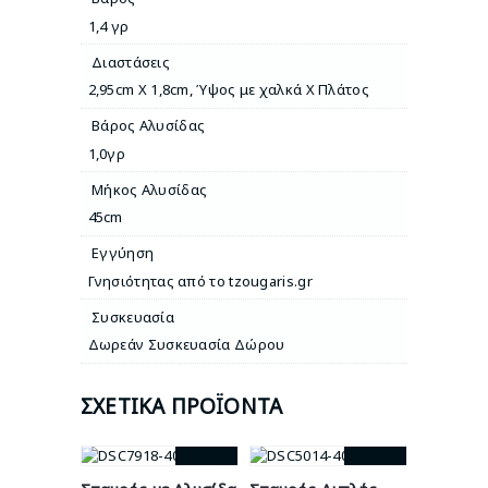
1,4 γρ
Διαστάσεις
2,95cm X 1,8cm
,
Ύψος με χαλκά Χ Πλάτος
Βάρος Αλυσίδας
1,0γρ
Μήκος Αλυσίδας
45cm
Εγγύηση
Γνησιότητας από το tzougaris.gr
Συσκευασία
Δωρεάν Συσκευασία Δώρου
ΣΧΕΤΙΚΆ ΠΡΟΪΌΝΤΑ
- 12%
- 15%