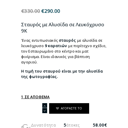
€
330.00
Original
€
290.00
Η
price
τρέχουσα
was:
τιμή
Σταυρός με Αλυσίδα σε Λευκόχρυσο
€330.00.
είναι:
9Κ
€290.00.
Ένας εντυπωσιακός
σταυρός
με αλυσίδα σε
λευκόχρυσο
9
καρατιών
με περίτεχνο σχέδιο,
τον Εσταυρωμένο στο κέντρο και ματ
φινίρισμα. Είναι ιδανικός για βάπτιση
αγοριού.
Η τιμή του σταυρού
είναι με την αλυσίδα
της φωτογραφίας.
1 ΣΕ ΑΠΌΘΕΜΑ
Σταυρός
ΑΓΟΡΆΣΤΕ ΤΟ
με
Αλυσίδα
σε
Δυνατότητα
5
άτοκες
58.00€
Λευκόχρυσο