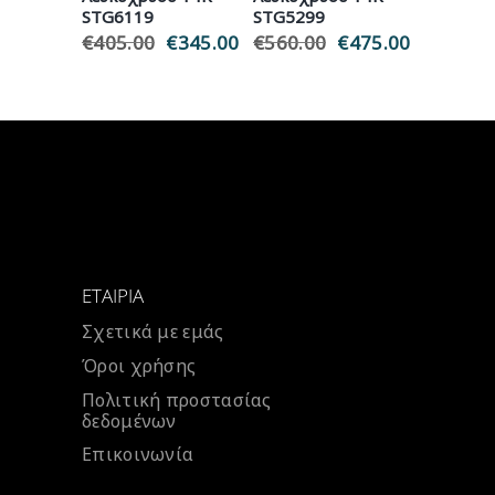
STG6119
STG5299
€
405.00
Original
€
345.00
Η
€
560.00
Original
€
475.00
Η
price
τρέχουσα
price
τρέχουσ
was:
τιμή
was:
τιμή
€405.00.
είναι:
€560.00.
είναι:
€345.00.
€475.00.
ΕΤΑΙΡΊΑ
Σχετικά με εμάς
Όροι χρήσης
Πολιτική προστασίας
δεδομένων
Επικοινωνία