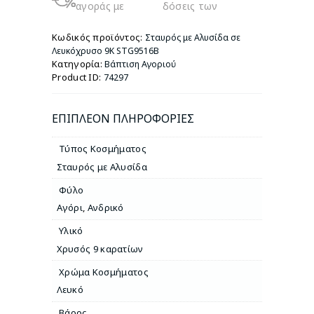
αγοράς με
δόσεις των
9Κ
STG9516B
Κωδικός προϊόντος:
Σταυρός με Αλυσίδα σε
ποσότητα
Λευκόχρυσο 9Κ STG9516B
Κατηγορία:
Βάπτιση Αγοριού
Product ID:
74297
ΕΠΙΠΛΈΟΝ ΠΛΗΡΟΦΟΡΊΕΣ
Τύπος Κοσμήματος
Σταυρός με Αλυσίδα
Φύλο
Αγόρι
,
Ανδρικό
Υλικό
Χρυσός 9 καρατίων
Χρώμα Κοσμήματος
Λευκό
Βάρος