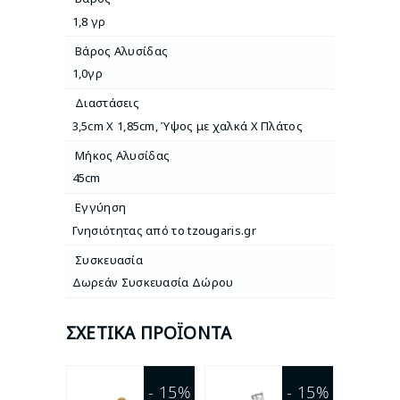
1,8 γρ
Βάρος Αλυσίδας
1,0γρ
Διαστάσεις
3,5cm X 1,85cm
,
Ύψος με χαλκά Χ Πλάτος
Μήκος Αλυσίδας
45cm
Εγγύηση
Γνησιότητας από το tzougaris.gr
Συσκευασία
Δωρεάν Συσκευασία Δώρου
ΣΧΕΤΙΚΆ ΠΡΟΪΌΝΤΑ
- 15%
- 15%