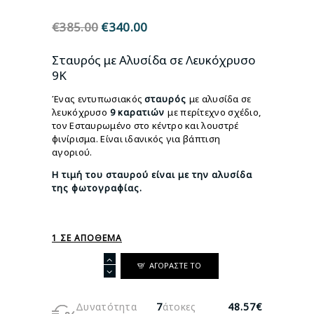
€
385.00
Original
€
340.00
Η
price
τρέχουσα
was:
τιμή
Σταυρός με Αλυσίδα σε Λευκόχρυσο
€385.00.
είναι:
9Κ
€340.00.
Ένας εντυπωσιακός
σταυρός
με αλυσίδα σε
λευκόχρυσο
9
καρατιών
με περίτεχνο σχέδιο,
τον Εσταυρωμένο στο κέντρο και λουστρέ
φινίρισμα. Είναι ιδανικός για βάπτιση
αγοριού.
Η τιμή του σταυρού
είναι με την αλυσίδα
της φωτογραφίας.
1 ΣΕ ΑΠΌΘΕΜΑ
Σταυρός
ΑΓΟΡΆΣΤΕ ΤΟ
με
Αλυσίδα
σε
Δυνατότητα
7
άτοκες
48.57€
Λευκόχρυσο