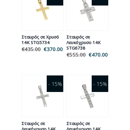
Σταυρός σε Χρυσό
Σταυρός σε
14Κ STG5734
Λευκόχρυσο 14Κ
STG6738
€
435.00
Original
€
370.00
Η
price
τρέχουσα
€
555.00
Original
€
470.00
Η
was:
τιμή
price
τρέχουσ
€435.00.
είναι:
was:
τιμή
€370.00.
€555.00.
είναι:
€470.00.
- 15%
- 15%
Σταυρός σε
Σταυρός σε
Λευκόχρυσο 14Κ
Λευκόχρυσο 14Κ