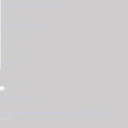
Γνησιότητας από το tzougaris.gr
Συσκευασία
Δωρεάν Συσκευασία Δώρου
Βάρος Αλυσίδας
1,1γρ
Μήκος Αλυσίδας
45cm
Σχετικά προϊόντα
Λεπτομέρειες
Αγορά
Σταυρός Δίχρωμος σε Χρυσό & Λευκόχρυσο 14Κ STG6850
€
305.00
Original
€
260.00
Η
price
τρέχουσα
was:
τιμή