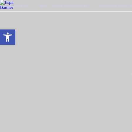
ΤΗΛ. 2510-228410
MAIL : INFO@TZOUGARIS.GR
ΟΙ ΠΑΡΑΓΓΕΛΊΕΣ 
Ανοίξτε τη γραμμή εργαλείων
Σταυρός μ