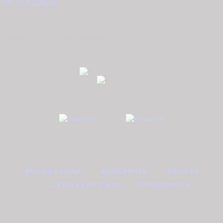
+30 2510 228410
Διεύθυνση
Ομονοίας 42, ΤΚ. 65302 Καβάλα
ΑΡΧΙΚΉ ΣΕΛΊΔΑ
ΚΟΣΜΉΜΑΤΑ
ΡΟΛΌΓΙΑ
ΣΧΕΤΙΚΆ ΜΕ ΕΜΆΣ
ΕΠΙΚΟΙΝΩΝΊΑ