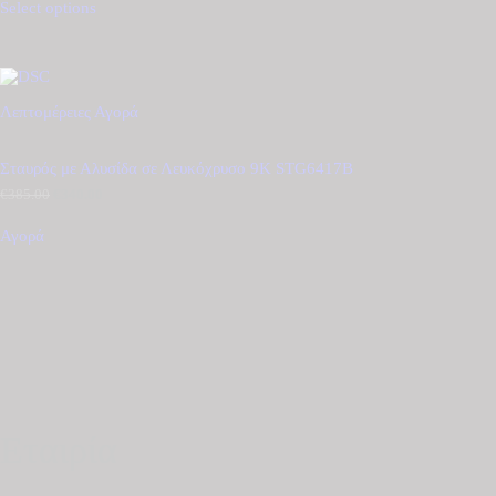
Select options
€305.00.
είναι:
€260.00.
Λεπτομέρειες
Αγορά
Σταυρός με Αλυσίδα σε Λευκόχρυσο 9Κ STG6417B
€
385.00
Original
€
340.00
Η
price
τρέχουσα
was:
τιμή
Αγορά
€385.00.
είναι:
€340.00.
Εταιρία