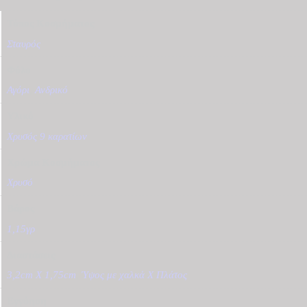
Τύπος Κοσμήματος
Σταυρός
Φύλο
Αγόρι
,
Ανδρικό
Υλικό
Χρυσός 9 καρατίων
Χρώμα Κοσμήματος
Χρυσό
Βάρος
1,15γρ
Διαστάσεις
3,2cm X 1,75cm
,
Ύψος με χαλκά Χ Πλάτος
Εγγύηση