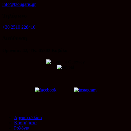
info@tzougaris.gr
Τηλέφωνο
+30 2510 228410
Διεύθυνση
Ομονοίας 42, ΤΚ. 65302 Καβάλα
Αρχική σελίδα
Κοσμήματα
Ρολόγια