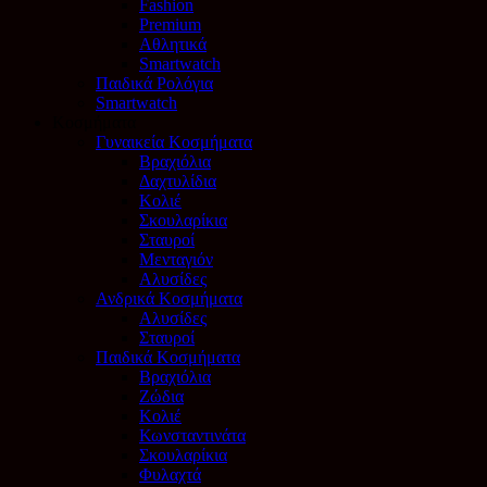
Fashion
Premium
Αθλητικά
Smartwatch
Παιδικά Ρολόγια
Smartwatch
Κοσμήματα
Γυναικεία Κοσμήματα
Βραχιόλια
Δαχτυλίδια
Κολιέ
Σκουλαρίκια
Σταυροί
Μενταγιόν
Αλυσίδες
Ανδρικά Κοσμήματα
Αλυσίδες
Σταυροί
Παιδικά Κοσμήματα
Βραχιόλια
Ζώδια
Κολιέ
Κωνσταντινάτα
Σκουλαρίκια
Φυλαχτά