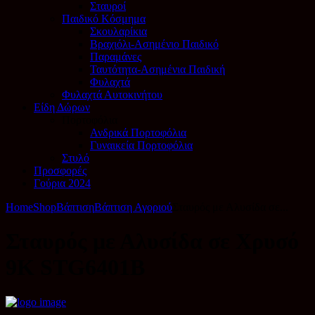
Σταυροί
Παιδικό Κόσμημα
Σκουλαρίκια
Βραχιόλι-Ασημένιο Παιδικό
Παραμάνες
Ταυτότητα-Ασημένια Παιδική
Φυλαχτά
Φυλαχτά Αυτοκινήτου
Είδη Δώρων
Πορτοφόλια
Ανδρικά Πορτοφόλια
Γυναικεία Πορτοφόλια
Στυλό
Προσφορές
Γούρια 2024
Home
Shop
Βάπτιση
Βάπτιση Αγοριού
Σταυρός με Αλυσίδα σε...
Σταυρός με Αλυσίδα σε Χρυσό
9Κ STG6401B