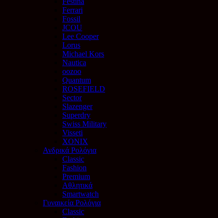
Festina
Ferrari
Fossil
JCOU
Lee Cooper
Lorus
Michael Kors
Nautica
oozoo
Quantum
ROSEFIELD
Sector
Slazenger
Superdry
Swiss Military
Visseti
XONIX
Ανδρικά Ρολόγια
Classic
Fashion
Premium
Αθλητικά
Smartwatch
Γυναικεία Ρολόγια
Classic