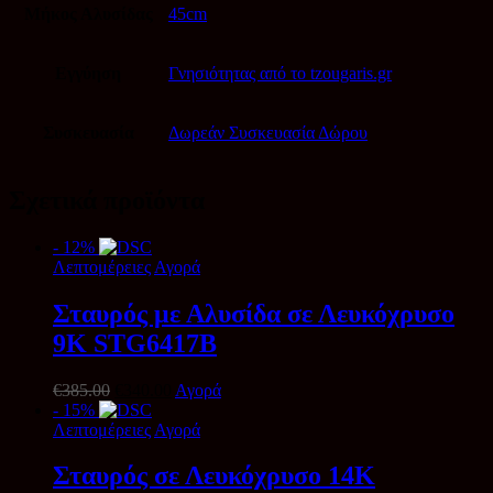
Μήκος Αλυσίδας
45cm
Εγγύηση
Γνησιότητας από το tzougaris.gr
Συσκευασία
Δωρεάν Συσκευασία Δώρου
Σχετικά προϊόντα
- 12%
Λεπτομέρειες
Αγορά
Σταυρός με Αλυσίδα σε Λευκόχρυσο
9Κ STG6417B
Original
Η
€
385.00
€
340.00
Αγορά
price
τρέχουσα
- 15%
was:
τιμή
Λεπτομέρειες
Αγορά
€385.00.
είναι:
€340.00.
Σταυρός σε Λευκόχρυσο 14Κ