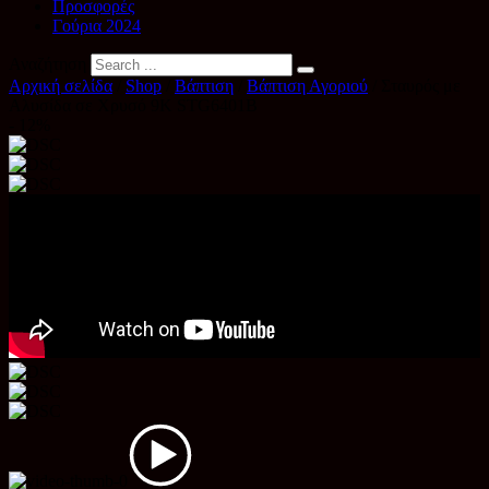
Προσφορές
Γούρια 2024
Αναζήτηση
Αρχική σελίδα
/
Shop
/
Βάπτιση
/
Βάπτιση Αγοριού
/ Σταυρός με
Αλυσίδα σε Χρυσό 9Κ STG6401B
- 12%