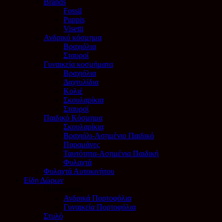
Brands
Fossil
Puppis
Visetti
Ανδρικό κόσμημα
Βραχιόλια
Σταυροί
Γυναικεία κοσμήματα
Βραχιόλια
Δαχτυλίδια
Κολιέ
Σκουλαρίκια
Σταυροί
Παιδικό Κόσμημα
Σκουλαρίκια
Βραχιόλι-Ασημένιο Παιδικό
Παραμάνες
Ταυτότητα-Ασημένια Παιδική
Φυλαχτά
Φυλαχτά Αυτοκινήτου
Είδη Δώρων
Πορτοφόλια
Ανδρικά Πορτοφόλια
Γυναικεία Πορτοφόλια
Στυλό