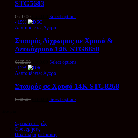
STG5683
Original
Η
€
610.00
€
520.00
Select options
price
τρέχουσα
- 15%
was:
τιμή
Λεπτομέρειες
Αγορά
€610.00.
είναι:
€520.00.
Σταυρός Δίχρωμος σε Χρυσό &
Λευκόχρυσο 14Κ STG6850
Original
Η
€
305.00
€
260.00
Select options
price
τρέχουσα
- 12%
was:
τιμή
Λεπτομέρειες
Αγορά
€305.00.
είναι:
€260.00.
Σταυρός σε Χρυσό 14Κ STG8268
Original
Η
€
205.00
€
180.00
Select options
price
τρέχουσα
was:
τιμή
Εταιρία
€205.00.
είναι:
€180.00.
Σχετικά με εμάς
Όροι χρήσης
Πολιτική προστασίας