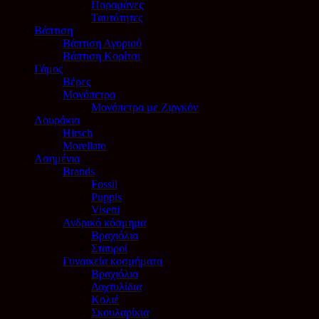
Παραμάνες
Ταυτότητες
Βάπτιση
Βάπτιση Αγοριού
Βάπτιση Κορίτσι
Γάμος
Βέρες
Μονόπετρα
Μονόπετρα με Ζιργκόν
Λουράκια
Hirsch
Morellato
Ασημένια
Brands
Fossil
Puppis
Visetti
Ανδρικό κόσμημα
Βραχιόλια
Σταυροί
Γυναικεία κοσμήματα
Βραχιόλια
Δαχτυλίδια
Κολιέ
Σκουλαρίκια