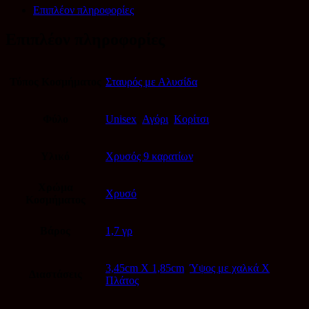
STG6401B
Επιπλέον πληροφορίες
ποσότητα
Επιπλέον πληροφορίες
Τύπος Κοσμήματος
Σταυρός με Αλυσίδα
Φύλο
Unisex
,
Αγόρι
,
Κορίτσι
Υλικό
Χρυσός 9 καρατίων
Χρώμα
Χρυσό
Κοσμήματος
Βάρος
1,7 γρ
3,45cm X 1,85cm
,
Ύψος με χαλκά Χ
Διαστάσεις
Πλάτος