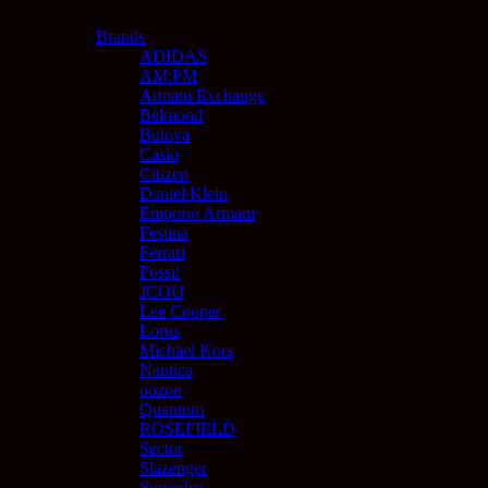
Ρολόγια
Brands
ADIDAS
AM:PM
Armani Exchange
Belmond
Bulova
Casio
Citizen
Daniel Klein
Emporio Armani
Festina
Ferrari
Fossil
JCOU
Lee Cooper
Lorus
Michael Kors
Nautica
oozoo
Quantum
ROSEFIELD
Sector
Slazenger
Superdry