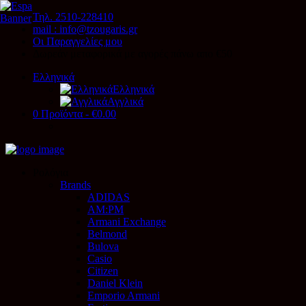
Τηλ. 2510-228410
mail : info@tzougaris.gr
Οι Παραγγελίες μου
Δωρεάν μεταφορικά με αγορές πάνω απο €50
Ελληνικά
Ελληνικά
Αγγλικά
0 Προϊόντα
-
€0.00
Ρολόγια
Brands
ADIDAS
AM:PM
Armani Exchange
Belmond
Bulova
Casio
Citizen
Daniel Klein
Emporio Armani