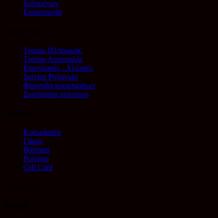
δεδομένων
Επικοινωνία
Εξυπηρέτηση
Τρόποι Πληρωμής
Τρόποι Αποστολής
Επιστροφές - Αλλαγές
Service Ρολογιών
Φροντίδα κοσμημάτων
Συντήρηση ρολογιού
Κατάλογος
Κοσμήματα
Γάμος
Βάπτιση
Ρολόγια
Gift Card
Επικοινωνία
Email