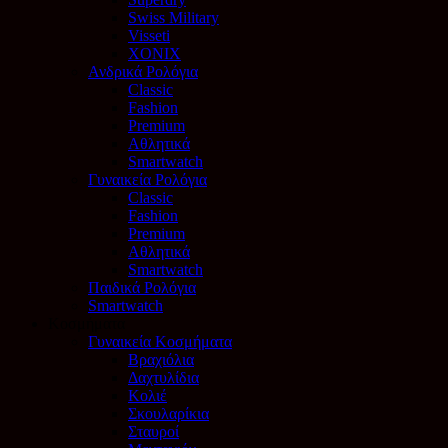
Swiss Military
Visseti
XONIX
Ανδρικά Ρολόγια
Classic
Fashion
Premium
Αθλητικά
Smartwatch
Γυναικεία Ρολόγια
Classic
Fashion
Premium
Αθλητικά
Smartwatch
Παιδικά Ρολόγια
Smartwatch
Κοσμήματα
Γυναικεία Κοσμήματα
Βραχιόλια
Δαχτυλίδια
Κολιέ
Σκουλαρίκια
Σταυροί