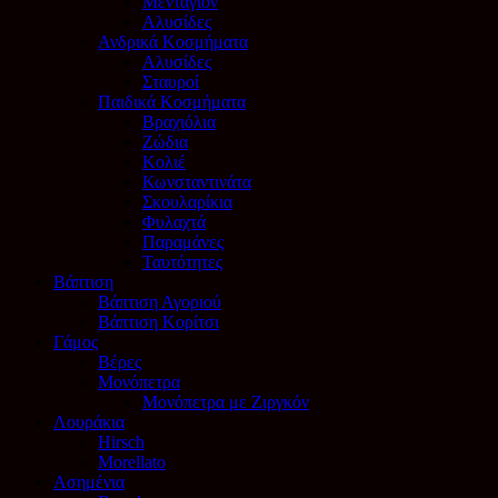
Μενταγιόν
Αλυσίδες
Ανδρικά Κοσμήματα
Αλυσίδες
Σταυροί
Παιδικά Κοσμήματα
Βραχιόλια
Ζώδια
Κολιέ
Κωνσταντινάτα
Σκουλαρίκια
Φυλαχτά
Παραμάνες
Ταυτότητες
Βάπτιση
Βάπτιση Αγοριού
Βάπτιση Κορίτσι
Γάμος
Βέρες
Μονόπετρα
Μονόπετρα με Ζιργκόν
Λουράκια
Hirsch
Morellato
Ασημένια