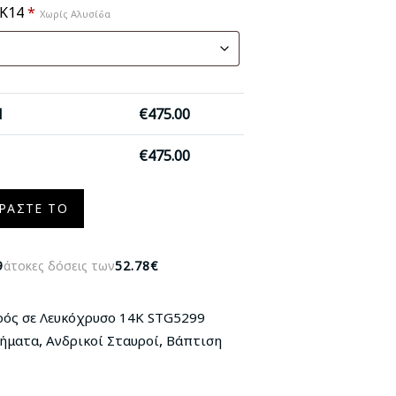
 Κ14
*
Χωρίς Αλυσίδα
1
€
475.00
€
475.00
ΡΆΣΤΕ ΤΟ
9
άτοκες δόσεις των
52.78€
ρός σε Λευκόχρυσο 14Κ STG5299
,
,
μήματα
Ανδρικοί Σταυροί
Βάπτιση