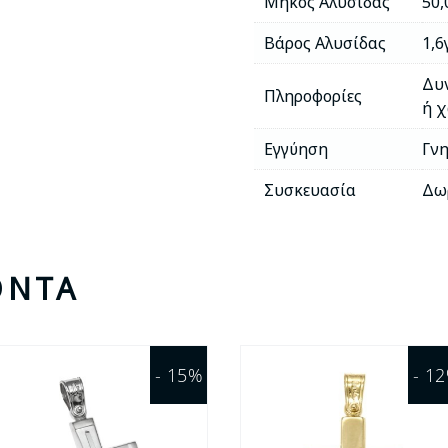
Μήκος Αλυσίδας
50,
Βάρος Αλυσίδας
1,6
Δυν
Πληροφορίες
ή χ
Εγγύηση
Γνη
Συσκευασία
Δω
ΌΝΤΑ
- 15%
- 1