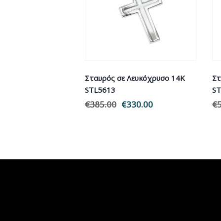
Σταυρός σε Λευκόχρυσο 14Κ
Στ
STL5613
ST
€
385.00
Original
€
330.00
Η
€
price
τρέχουσα
was:
τιμή
€385.00.
είναι:
€330.00.