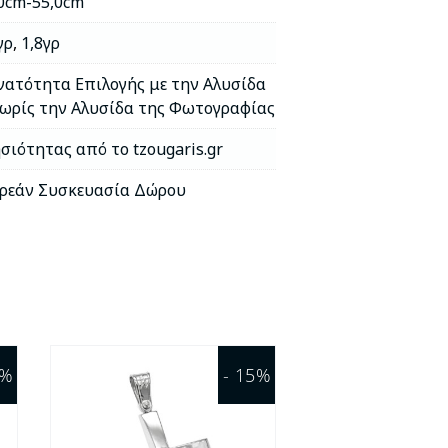
0cm-55,0cm
γρ
,
1,8γρ
ατότητα Επιλογής με την Αλυσίδα
ωρίς την Αλυσίδα της Φωτογραφίας
σιότητας από το tzougaris.gr
ρεάν Συσκευασία Δώρου
2%
- 15%