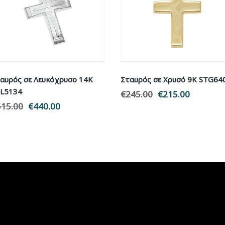
αυρός σε Λευκόχρυσο 14Κ
Σταυρός σε Χρυσό 9Κ STG64
L5134
€
245.00
Original
€
215.00
Η
515.00
Original
€
440.00
Η
price
τρέχουσ
price
τρέχουσα
was:
τιμή
was:
τιμή
€245.00.
είναι:
€515.00.
είναι:
€215.00.
€440.00.