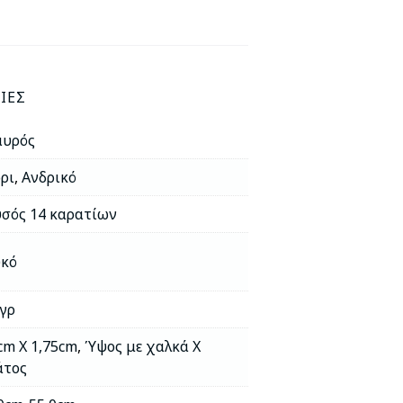
ΊΕΣ
αυρός
ρι
,
Ανδρικό
σός 14 καρατίων
υκό
 γρ
cm X 1,75cm
,
Ύψος με χαλκά Χ
άτος