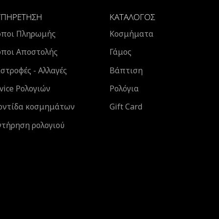
ΥΠΗΡΈΤΗΣΗ
ΚΑΤΆΛΟΓΟΣ
όποι Πληρωμής
Κοσμήματα
όποι Αποστολής
Γάμος
στροφές - Αλλαγές
Βάπτιση
vice Ρολογιών
Ρολόγια
οντίδα κοσμημάτων
Gift Card
ντήρηση ρολογιού