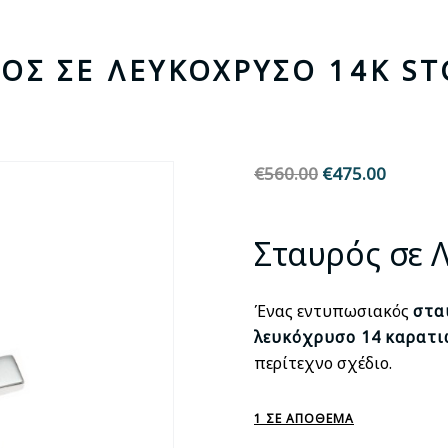
ΡΌΣ ΣΕ ΛΕΥΚΌΧΡΥΣΟ 14Κ ST
€
560.00
Original
€
475.00
Η
price
τρέχου
was:
τιμή
Σταυρός σε 
€560.00.
είναι:
€475.00
Ένας εντυπωσιακός
στα
λευκόχρυσο 14
καρατι
περίτεχνο σχέδιο.
1 ΣΕ ΑΠΌΘΕΜΑ