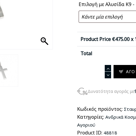
Επιλογή με Αλυσίδα K9 -
Product Price €
475.00
x 
Total
Σταυρός
ΑΓΟ
σε
Λευκόχρυσο
Δυνατότητα αγοράς με
14Κ
STG5299
ποσότητα
Κωδικός προϊόντος:
Σταυ
Κατηγορίες:
Ανδρικά Κοσ
Αγοριού
Product ID:
48818