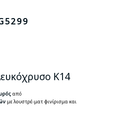
G5299
σα
Λευκόχρυσο Κ14
.
υρός
από
ών
με λουστρέ-ματ φινίρισμα και