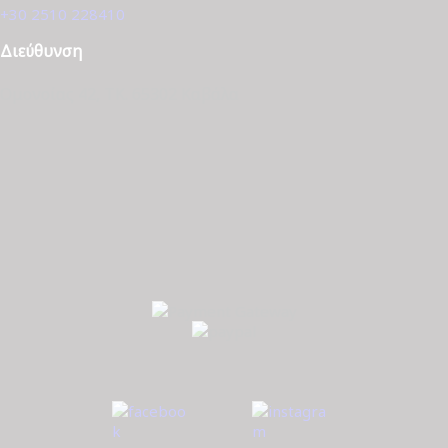
+30 2510 228410
Διεύθυνση
Ομονοίας 42, ΤΚ. 65302 Καβάλα