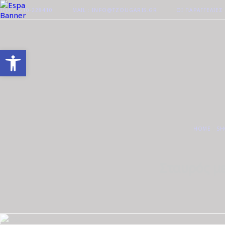
ΤΗΛ. 2510-228410
MAIL : INFO@TZOUGARIS.GR
ΟΙ ΠΑΡΑΓΓΕΛΊΕΣ
Ανοίξτε τη γραμμή εργαλείων
HOME
SH
Σταυρός μ