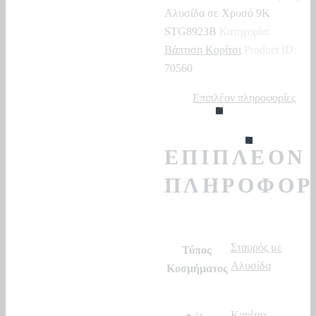
Χρυσό
Αλυσίδα σε Χρυσό 9Κ
9Κ
STG8923B
Κατηγορία:
STG8923B
Βάπτιση Κορίτσι
Product ID:
ποσότητα
70560
Επιπλέον πληροφορίες
ΕΠΙΠΛΈΟΝ
ΠΛΗΡΟΦΟΡ
Σταυρός με
Τύπος
Αλυσίδα
Κοσμήματος
Κορίτσι