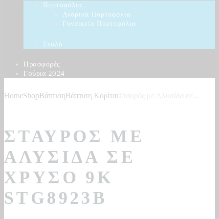
Πορτοφόλια
Ανδρικά Πορτοφόλια
Γυναικεία Πορτοφόλια
Στυλό
Προσφορές
Γούρια 2024
Home
Shop
Βάπτιση
Βάπτιση Κορίτσι
Σταυρός με Αλυσίδα σε...
ΣΤΑΥΡΌΣ ΜΕ
ΑΛΥΣΊΔΑ ΣΕ
ΧΡΥΣΌ 9Κ
STG8923B