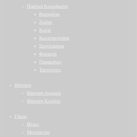
Παιδικά Κοσμήματα
Βραχιόλια
Ζώδια
Κολιέ
Κωνσταντινάτα
Σκουλαρίκια
Φυλαχτά
Παραμάνες
Ταυτότητες
Βάπτιση
Βάπτιση Αγοριού
Βάπτιση Κορίτσι
Γάμος
Βέρες
Μονόπετρα