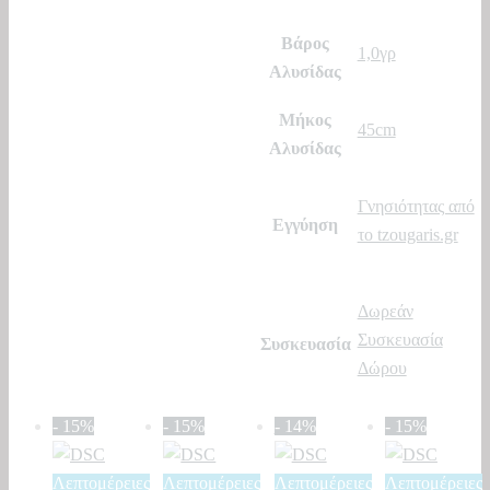
Βάρος
1,0γρ
Αλυσίδας
Μήκος
45cm
Αλυσίδας
Γνησιότητας από
Εγγύηση
το tzougaris.gr
Δωρεάν
Συσκευασία
Συσκευασία
Δώρου
- 15%
- 15%
- 14%
- 15%
Λεπτομέρειες
Λεπτομέρειες
Λεπτομέρειες
Λεπτομέρειες