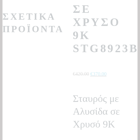
ΣΕ
ΣΧΕΤΙΚΆ
ΧΡΥΣΌ
ΠΡΟΪΌΝΤΑ
9Κ
STG8923B
Original
Η
€
420.00
€
370.00
price
τρέχουσα
was:
τιμή
Σταυρός με
€420.00.
είναι:
€370.00.
Αλυσίδα σε
Χρυσό 9Κ