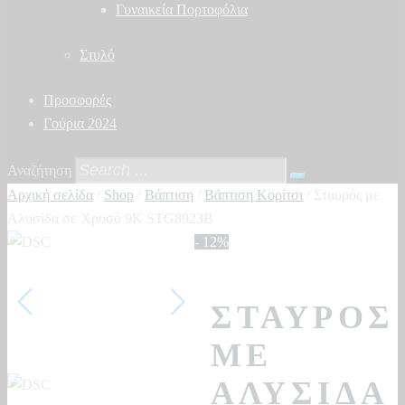
Γυναικεία Πορτοφόλια
Στυλό
Προσφορές
Γούρια 2024
Αναζήτηση
Αρχική σελίδα
/
Shop
/
Βάπτιση
/
Βάπτιση Κορίτσι
/ Σταυρός με
Αλυσίδα σε Χρυσό 9Κ STG8923B
- 12%
ΣΤΑΥΡΌΣ
ΜΕ
ΑΛΥΣΊΔΑ