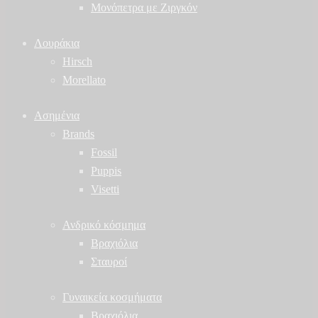
Μονόπετρα με Ζιργκόν
Λουράκια
Hirsch
Morellato
Ασημένια
Brands
Fossil
Puppis
Visetti
Ανδρικό κόσμημα
Βραχιόλια
Σταυροί
Γυναικεία κοσμήματα
Βραχιόλια