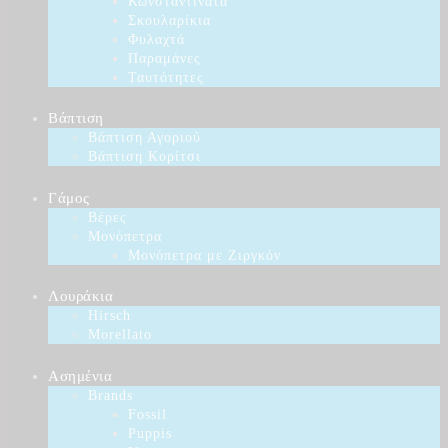
Κωνσταντινάτα
Σκουλαρίκια
Φυλαχτά
Παραμάνες
Ταυτότητες
Βάπτιση
Βάπτιση Αγοριού
Βάπτιση Κορίτσι
Γάμος
Βέρες
Μονόπετρα
Μονόπετρα με Ζιργκόν
Λουράκια
Hirsch
Morellato
Ασημένια
Brands
Fossil
Puppis